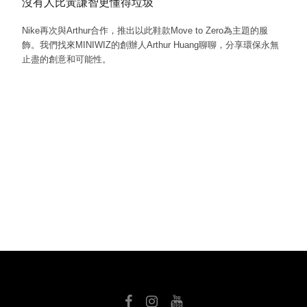
沒有人比黃謙智更懂得垃圾
Nike再次與Arthur合作，推出以此鞋款Move to Zero為主題的服
飾。我們找來MINIWIZ的創辦人Arthur Huang聊聊，分享環保永無
止盡的創意和可能性。