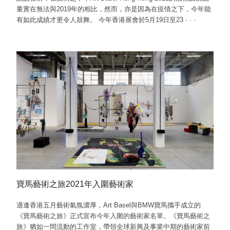
量實在無法與2019年的相比，然而，亦是因為在疫情之下，今年能
有如此成績才更令人鼓舞。 今年香港展會於5月19日至23
·
·
·
寶馬藝術之旅2021年入圍藝術家
適逢香港五月藝術氣氛濃厚，Art Basel與BMW寶馬攜手成立的
《寶馬藝術之旅》正式宣布今年入圍的藝術家名單。《寶馬藝術之
旅》猶如一間流動的工作室，帶領全球新興及事業中期的藝術家前