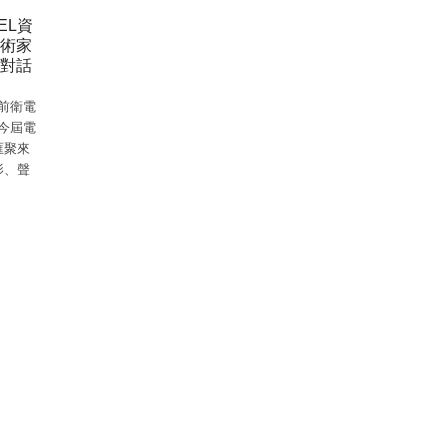
EL資
術家
對話
洲前衛電
。今屆電
匯聚來
影、聲