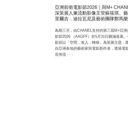
亞洲前衛電影節2026｜與M+ CHAN
深策展人兼流動影像主管蘇筱琪、藝
里爾吉．迪拉瓦尼及藝術團隊鄭馬樂
為期三天，由CHANEL支持的第三屆M+亞
影節2026 （AAGFF）於5月31日圓滿落幕
影節以「空間．進入．轉移」為策展主題，
自亞洲各地的藝術家與電影創作者，透過電
音與現
·
·
·