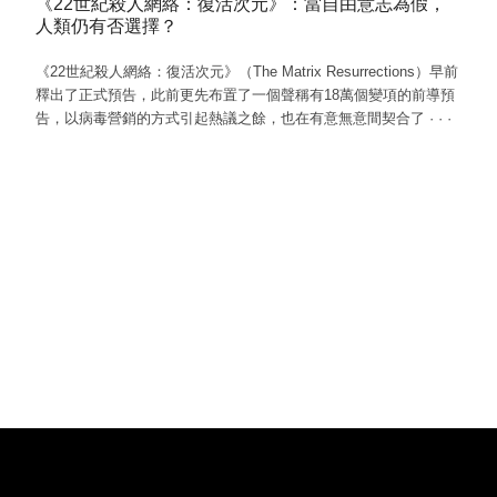
《22世紀殺人網絡：復活次元》：當自由意志為假，
人類仍有否選擇？
《22世紀殺人網絡：復活次元》（The Matrix Resurrections）早前
釋出了正式預告，此前更先布置了一個聲稱有18萬個變項的前導預
告，以病毒營銷的方式引起熱議之餘，也在有意無意間契合了
·
·
·