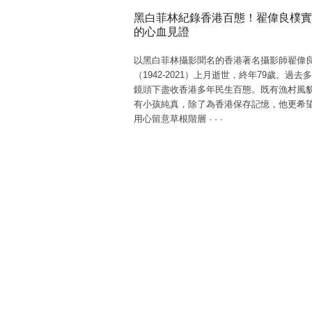
黑白菲林紀錄香港百態！翟偉良樸實
的心血見證
以黑白菲林攝影聞名的香港著名攝影師翟偉
（1942-2021）上月逝世，終年79歲。過去
鏡頭下盡收香港多年民生百態。既有漁村風
有小孩純真，除了為香港保存記憶，他更希
用心留意草根階層
·
·
·