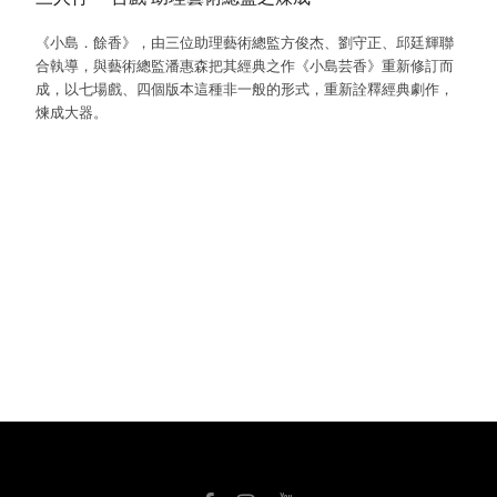
《小島．餘香》，由三位助理藝術總監方俊杰、劉守正、邱廷輝聯
合執導，與藝術總監潘惠森把其經典之作《小島芸香》重新修訂而
成，以七場戲、四個版本這種非一般的形式，重新詮釋經典劇作，
煉成大器。