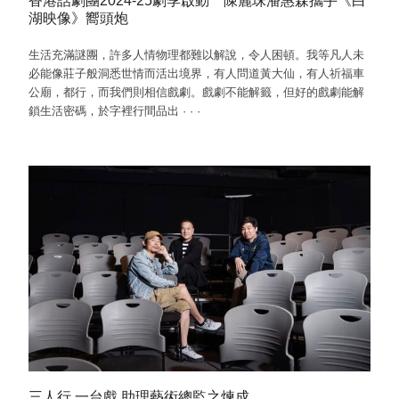
香港話劇團2024-25劇季啟動 陳麗珠潘惠森攜手《白
湖映像》嚮頭炮
生活充滿謎團，許多人情物理都難以解說，令人困頓。我等凡人未
必能像莊子般洞悉世情而活出境界，有人問道黃大仙，有人祈福車
公廟，都行，而我們則相信戲劇。戲劇不能解籤，但好的戲劇能解
鎖生活密碼，於字裡行間品出
·
·
·
三人行 一台戲 助理藝術總監之煉成