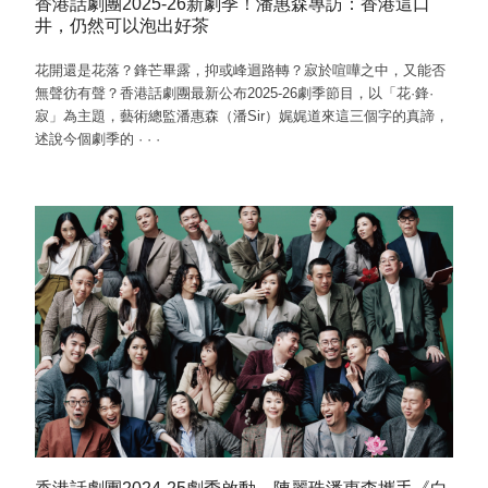
香港話劇團2025-26新劇季！潘惠森專訪：香港這口
井，仍然可以泡出好茶
花開還是花落？鋒芒畢露，抑或峰迴路轉？寂於喧嘩之中，又能否
無聲彷有聲？香港話劇團最新公布2025-26劇季節目，以「花·鋒·
寂」為主題，藝術總監潘惠森（潘Sir）娓娓道來這三個字的真諦，
述說今個劇季的
·
·
·