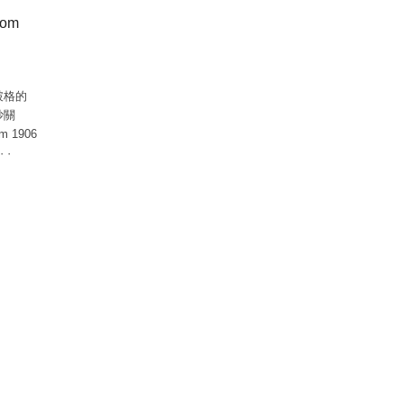
om
破格的
妙關
 1906
·
·