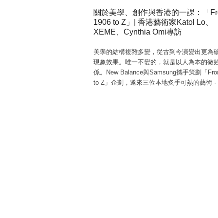
關於美學、創作與香港的一課：「Fr
1906 to Z」| 香港藝術家Katol Lo、
XEME、Cynthia Omi專訪
美學的結構複雜多變，從古到今演變出更為
現象效果。唯一不變的，就是以人為本的微
係。New Balance與Samsung攜手策劃「From
to Z」企劃，邀來三位本地炙手可熱的藝術
·