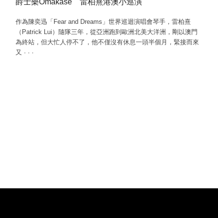
爵士樂Omakase 雷柏熹港澳小巡演
作為陳奕迅「Fear and Dreams」世界巡迴演唱會琴手，雷柏熹
（Patrick Lui）隨隊三年，從亞洲跑到歐洲北美大洋洲，剛以澳門
為終站，但大忙人停不了，他不僅沒有休息一頭半個月，緊接而來
又
·
·
·