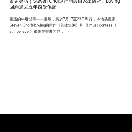
畫家專訪｜Steven Choi逆行開設自家出版社、b.wing
回顧過去五年感受傷痛
書迷的年度盛事——書展，將於7月17至23日舉行，本地插畫家
Steven Choi和b.wing的新作《英雄無淚》和《l must confess, l
still believe.》都會在書展面世，
·
·
·