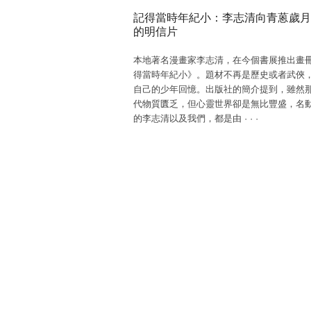
記得當時年紀小：李志清向青蒽歲月
的明信片
本地著名漫畫家李志清，在今個書展推出畫
得當時年紀小》。題材不再是歷史或者武俠
自己的少年回憶。出版社的簡介提到，雖然
代物質匱乏，但心靈世界卻是無比豐盛，名
的李志清以及我們，都是由
·
·
·