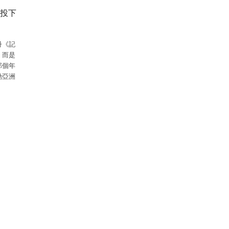
投下
冊《記
，而是
那個年
動亞洲