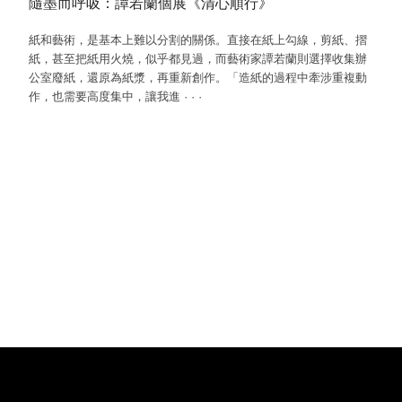
隨墨而呼吸：譚若蘭個展《清心順行》
紙和藝術，是基本上難以分割的關係。直接在紙上勾線，剪紙、摺
紙，甚至把紙用火燒，似乎都見過，而藝術家譚若蘭則選擇收集辦
公室廢紙，還原為紙漿，再重新創作。「造紙的過程中牽涉重複動
作，也需要高度集中，讓我進
·
·
·