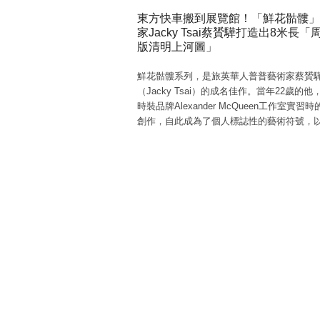
東方快車搬到展覽館！「鮮花骷髏」
家Jacky Tsai蔡贇驊打造出8米長「
版清明上河圖」
鮮花骷髏系列，是旅英華人普普藝術家蔡贇
（Jacky Tsai）的成名佳作。當年22歲的
時裝品牌Alexander McQueen工作室實習
創作，自此成為了個人標誌性的藝術符號，