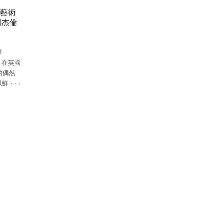
藝術
周杰倫
驊
他，在英國
時的偶然
以鮮
·
·
·