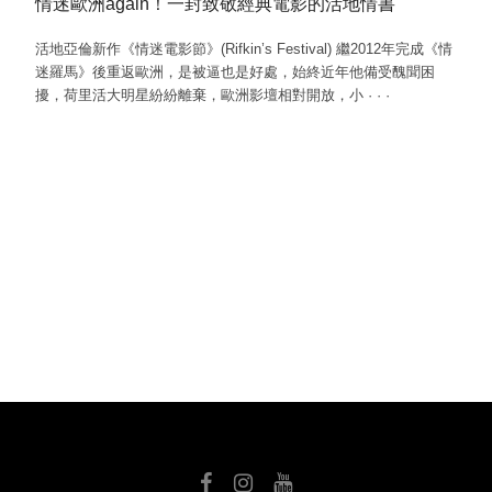
情迷歐洲again！一封致敬經典電影的活地情書
活地亞倫新作《情迷電影節》(Rifkin’s Festival) 繼2012年完成《情
迷羅馬》後重返歐洲，是被逼也是好處，始終近年他備受醜聞困
擾，荷里活大明星紛紛離棄，歐洲影壇相對開放，小
·
·
·