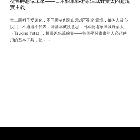
從舊時想像未來——日本鉛筆藝術家津城野葉太的超現
實主義
世上顏料千變萬化，不同素材創造出意想不到的意境，都叫人賞心
悅目。不過這不代表回歸基本就沒意思，日本藝術家津城野葉太
（Tsukino Yota），擅長以鉛筆繪畫——每個學習畫畫的人必須使
用的基本工具，配
·
·
·