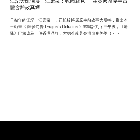
江記大館個展「江康泉：戰國龐克」 在賽博龐克宇宙
體會離散真締
早幾年的江記（江康泉），正忙於將屈原生前故事大反轉，推出本
土動畫《 離騷幻覺 Dragon’s Delusion 》眾籌計劃；三年後，《離
騷》已然成為一個香港品牌，大膽推敲著賽博龐克美學（
·
·
·