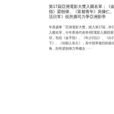
第17屆亞洲電影大獎入圍名單：《
指》梁朝偉、《富都青年》吳慷仁、
活日常》役所廣司力爭亞洲影帝
年度盛事「亞洲電影大獎」踏入第17屆，昨
入圍名單，今年香港代表有4部電影入圍競逐
項，包括《金手指》、《年少日記》、《白
下》、《但願人長久》，其中競爭激烈的最
角，則有梁朝偉力爭繼去
·
·
·