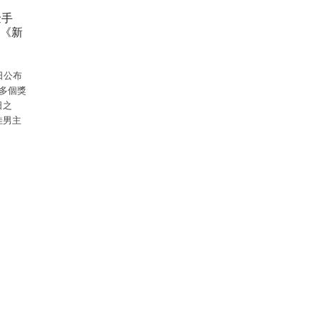
金手
《新
日公布
多個獎
日之
佳男主