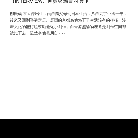
【INTERVIEW】柳廣成 繪畫的信仰
柳廣成 在香港出生，兩歲隨父母到日本生活，八歲去了中國一年，
後來又回到香港定居。廣闊的京都為他烙下了生活該有的模樣，漫
畫文化的盛行也鼓勵他從小創作，而香港無論物理還是創作空間都
被比下去，雖然令他長期自
·
·
·