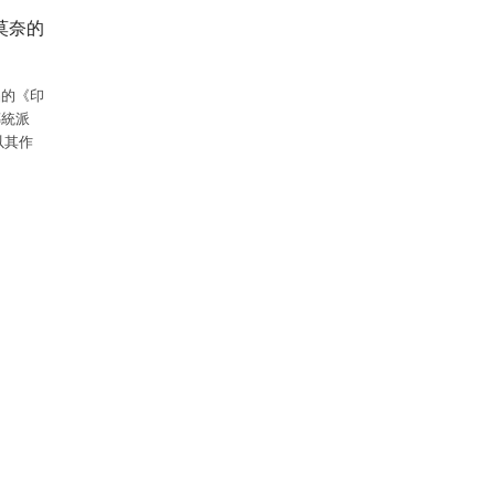
莫奈的
作品的《印
被傳統派
以其作