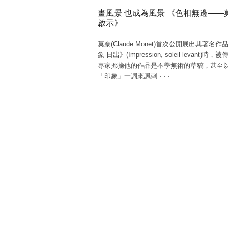
畫風景 也成為風景 《色相無邊——
啟示》
莫奈(Claude Monet)首次公開展出其著名
象-日出》(Impression, soleil levant)時，
專家揶揄他的作品是不學無術的草稿，甚至
「印象」一詞來諷刺
·
·
·