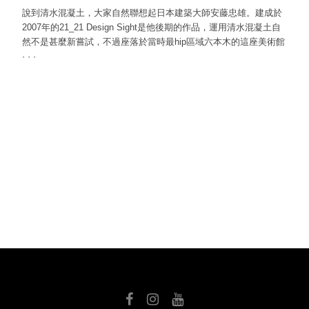
說到清水混凝土，大家自然聯想起日本建築大師安藤忠雄。建成於
2007年的21_21 Design Sight是他後期的作品，運用清水混凝土自
然不是甚麼新嘗試，不過座落於當時最hip區域六本木的這座美術館
·
·
·