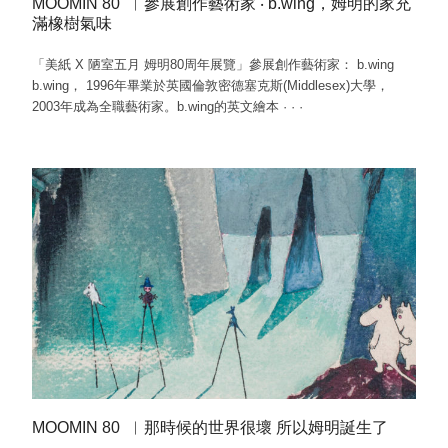
MOOMIN 80 ︳參展創作藝術家 ‧ b.wing，姆明的家充
滿橡樹氣味
「美紙 X 陋室五月 姆明80周年展覽」參展創作藝術家： b.wing
b.wing， 1996年畢業於英國倫敦密德塞克斯(Middlesex)大學，
2003年成為全職藝術家。b.wing的英文繪本
·
·
·
MOOMIN 80 ︳那時候的世界很壞 所以姆明誕生了