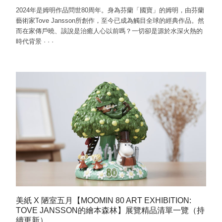
2024年是姆明作品問世80周年。身為芬蘭「國寶」的姆明，由芬蘭
藝術家Tove Jansson所創作，至今已成為觸目全球的經典作品。然
而在家傳戶曉、該說是治癒人心以前嗎？一切卻是源於水深火熱的
時代背景
·
·
·
美紙 X 陋室五月【MOOMIN 80 ART EXHIBITION:
TOVE JANSSON的繪本森林】展覽精品清單一覽（持
續更新）