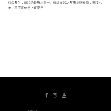
頑疾共生，所說的是坂本龍一。曾經在2014年患上咽喉癌，事隔七
年，再度宣佈患上直腸癌
·
·
·