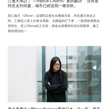
江逸天專訪｜《Tropical Church》家的獻詩 「沒有要
特意走到何處，城市已經送我一條音軌」
與江逸天（Olivier）這場對話發生在兩個月前，尚在夏日炎炎之
時。工業區人來人往車水馬龍，太陽猛的打下來，一股煩躁感覺油
然而生。登上Olivier的工作室，甫進去便覺與外頭分割開來，像工
業區裡頭的一
·
·
·