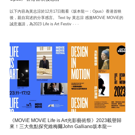
以下內容為黃志淙於12月17日觀看《坂本龍一：Opus》香港首映
後，親自寫述的分享感言。 Text by 黃志淙 感激MOViE MOViE的
誠意邀請，為2023 Life is Art Festiv
·
·
·
《MOViE MOViE Life is Art光影藝術祭》2023載譽歸
來！三大焦點探究維梅爾John Galliano坂本龍一