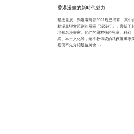
香港漫畫的新時代魅力
緊接書展，動漫電玩節2021現已揭幕，其中
動漫畫聯會策劃的展區「漫漫行」，囊括了1
地知名漫畫家。他們的題材橫跨兒童、科幻
異、本土文化等，絕不教傳統的武俠漫畫專
裡便率先介紹幾位將會
·
·
·