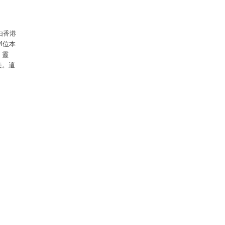
由香港
4位本
、靈
美。這