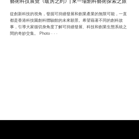
藝術科技展覽《暖房之約》| 來一場創科藝術探索之旅
從創新科技的視角，發掘可持續發展和創業產業的無限可能，一直
都是香港科技園創科體驗館的未來願景。希望藉著不同的創科故
事，引導大家循切身角度了解可持續發展、科技和創業生態系統之
間的奇妙交集。 Photo
·
·
·