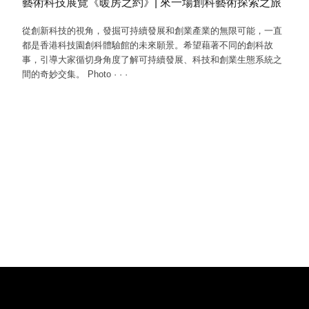
藝術科技展覽《暖房之約》| 來一場創科藝術探索之旅
從創新科技的視角，發掘可持續發展和創業產業的無限可能，一直
都是香港科技園創科體驗館的未來願景。希望藉著不同的創科故
事，引導大家循切身角度了解可持續發展、科技和創業生態系統之
間的奇妙交集。 Photo
·
·
·