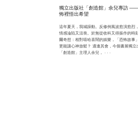
獨立出版社「創造館」余兒專訪 —
怖裡悟出希望
這年夏天，我城躁動。反修例風波愈演愈烈
情感淪陷又沮喪。於無從收科又得振作的時
爾奇想：相對嘻哈喜鬧的娛樂，「恐怖故事
更能讓心神放鬆？ 適逢其會，今個書展獨立
「創造館」主理人余兒，
·
·
·