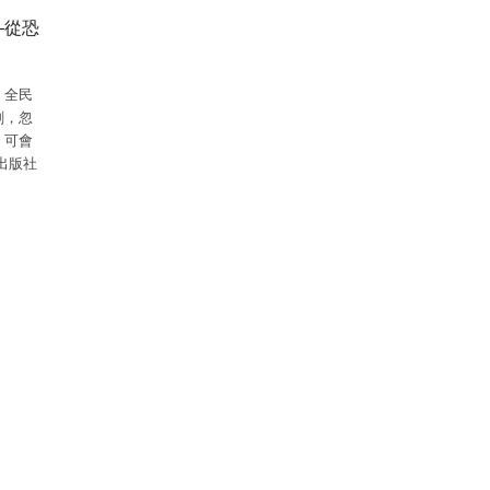
—從恐
，全民
刻，忽
」可會
出版社