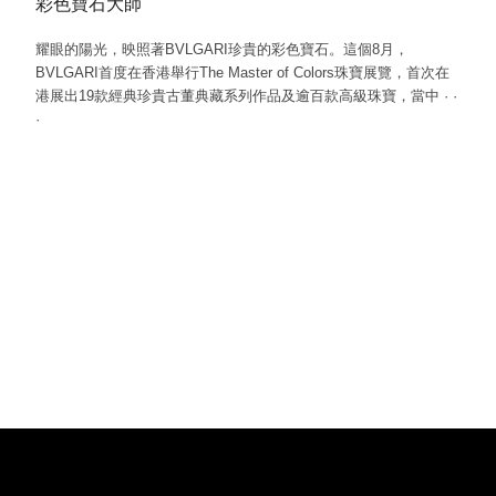
彩色寶石大師
耀眼的陽光，映照著BVLGARI珍貴的彩色寶石。這個8月，
BVLGARI首度在香港舉行The Master of Colors珠寶展覽，首次在
港展出19款經典珍貴古董典藏系列作品及逾百款高級珠寶，當中
·
·
·