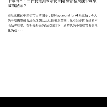
中環街市：三代變遷如今活化重開 全新格局能否延續
城市記憶？
經活化後的中環街市日前開幕，以Playground for All為主軸，今天
的中環街市融會綠化休憩以及社區表演空間，吸引到多間食肆和本
地品牌駐場。在明亮舒適的新式設計下，新時代的中環街市會是活
化的成
·
·
·