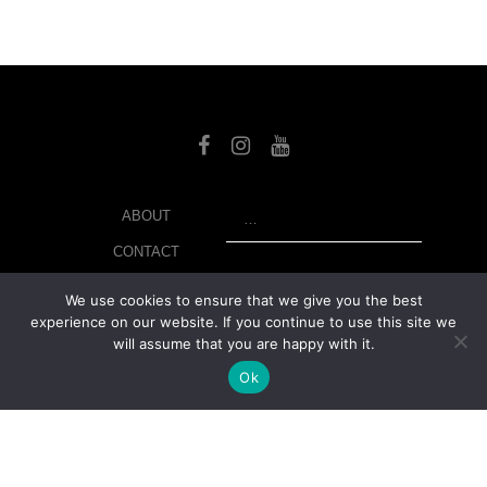
SEARCH
ABOUT
CONTACT
LIBRARY
We use cookies to ensure that we give you the best
experience on our website. If you continue to use this site we
MY ACCOUNT
will assume that you are happy with it.
PRIVACY POLICY
Ok
© Copyright 2026 美紙 , All rights reserved.
web design and
development
by
Ruppell Limited
Version No: 1.4.1