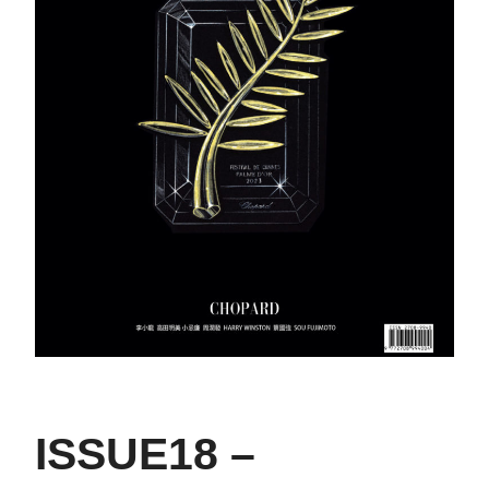
ISSUE18 –