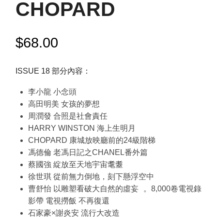
CHOPARD
$
68.00
ISSUE 18 部分內容：
李小龍 小念頭
高田明美 女孩的夢想
周潤發 合照是社會責任
HARRY WINSTON 海上生明月
CHOPARD 康城放映廳前的24級階梯
馮德倫 老馮日記之CHANEL番外篇
蔡國強 綻放至天地宇宙耄耋
徐世琪 從前無力倒地，刻下懸浮空中
曹舒怡 以雕塑看破大自然的虛妄 。8,000卷電視錄
影帶 電視撈飯 不再復還
石家豪×謝炎安 流行大改造