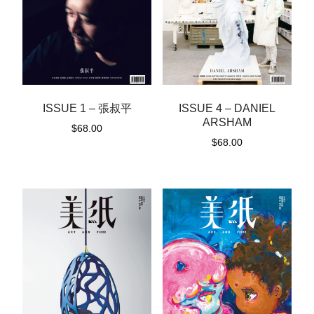
ISSUE 1 – 張叔平
ISSUE 4 – DANIEL
ARSHAM
$
68.00
$
68.00