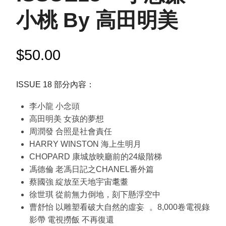
小桃 By 高田明美
$
50.00
ISSUE 18 部分內容：
李小龍 小念頭
高田明美 女孩的夢想
周潤發 合照是社會責任
HARRY WINSTON 海上生明月
CHOPARD 康城放映廳前的24級階梯
馮德倫 老馮日記之CHANEL番外篇
蔡國強 綻放至天地宇宙耄耋
徐世琪 從前無力倒地，刻下懸浮空中
曹舒怡 以雕塑看破大自然的虛妄 。8,000卷電視錄
影帶 電視撈飯 不再復還