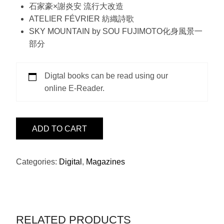
石家豪×謝炎安 流行大改造
ATELIER FÉVRIER 紡織詩歌
SKY MOUNTAIN by SOU FUJIMOTO化身風景一
部分
Digtal books can be read using our
online E-Reader.
ISSUE18
ADD TO CART
-
小
忌
Categories:
Digital
,
Magazines
廉
+
小
桃
RELATED PRODUCTS
BY