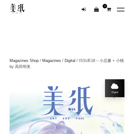
0
Magazines Shop
/
Magazines
/
Digital
/ ISSUE18 – 小忌廉 + 小桃
by 高田明美
Digital