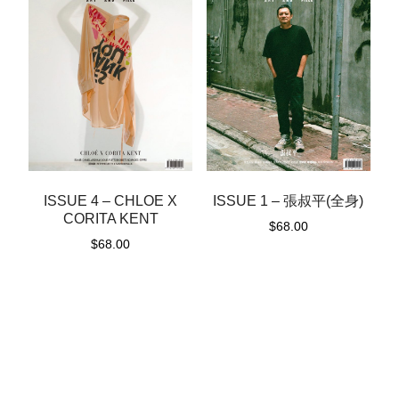
ISSUE 4 – CHLOE X
ISSUE 1 – 張叔平(全身)
CORITA KENT
$
68.00
$
68.00