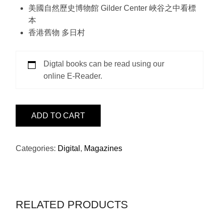
美國自然歷史博物館 Gilder Center 峽谷之中看標
本
香港舊物 多日村
Digtal books can be read using our
online E-Reader.
ISSUE17
ADD TO CART
-
CHANEL
QUANTITY
Categories:
Digital
,
Magazines
RELATED PRODUCTS