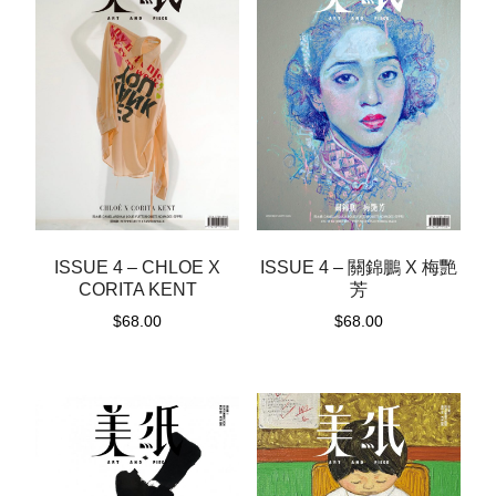
ISSUE 4 – CHLOE X
ISSUE 4 – 關錦鵬 X 梅艷
CORITA KENT
芳
$
68.00
$
68.00