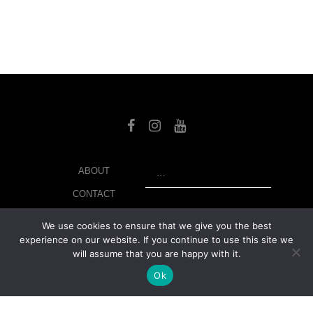
SEARCH
ABOUT
CONTACT
LIBRARY
We use cookies to ensure that we give you the best
experience on our website. If you continue to use this site we
MY ACCOUNT
will assume that you are happy with it.
PRIVACY POLICY
Ok
© Copyright 2026 美紙 , All rights reserved.
web design and