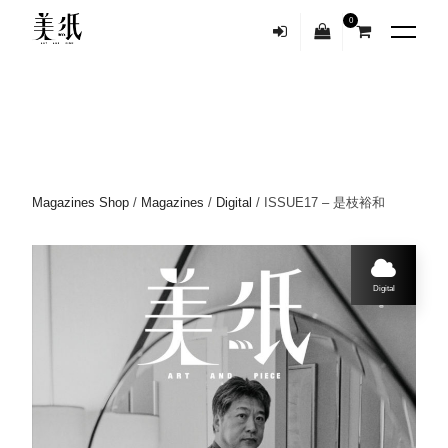
0
Magazines Shop
/
Magazines
/
Digital
/ ISSUE17 – 是枝裕和
Digital