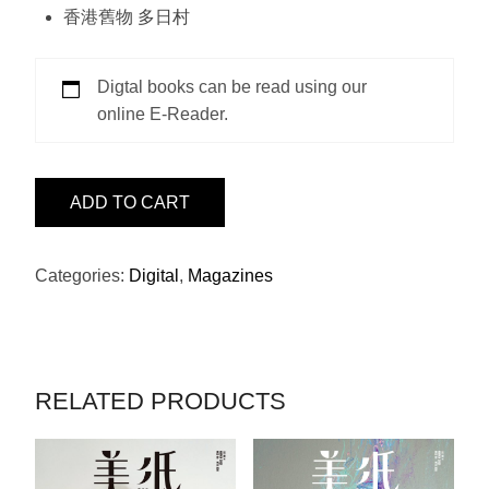
香港舊物 多日村
Digtal books can be read using our
online E-Reader.
ISSUE17
ADD TO CART
-
是
枝
Categories:
Digital
,
Magazines
裕
和
QUANTITY
RELATED PRODUCTS