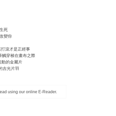
生死
改變你
寶店打滾才是正經事
維立體筆觸穿梭在畫布之際
les扭動的金屬片
遺留的吉光片羽
read using our online E-Reader.