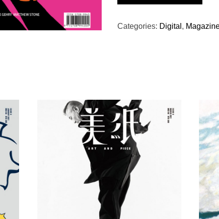
6
-
謝
Categories:
Digital
,
Magazin
賢
(畫)
QUANTITY