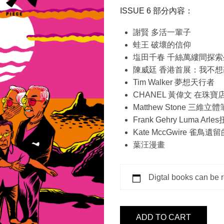
ISSUE 6 部分內容：
謝賢 多活一輩子
蛙王 破壞的信仰
塩田千春 千絲萬縷間探索
陳威廷 香港首展：我不想
Tim Walker 夢想天行者
CHANEL 黃偉文 在珠
Matthew Stone 三
Frank Gehry Luma Ar
Kate MccGwire 雀鳥
葉汪漫畫
Digtal books can be 
ISSUE
ADD TO CART