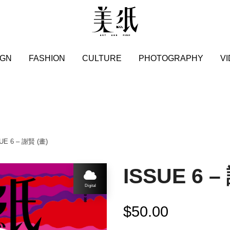
IGN
FASHION
CULTURE
PHOTOGRAPHY
V
UE 6 – 謝賢 (畫)
ISSUE 6 –
Digital
$
50.00