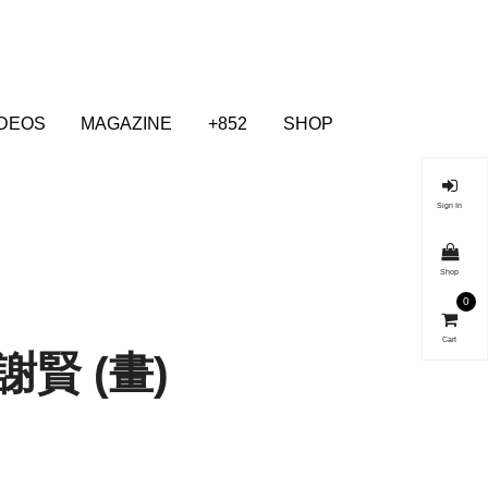
IDEOS
MAGAZINE
+852
SHOP
Sign In
Shop
0
Cart
 謝賢 (畫)