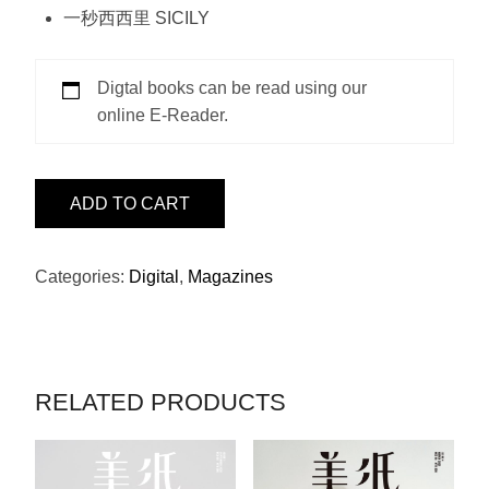
一秒西西里 SICILY
Digtal books can be read using our
online E-Reader.
ISSUE
ADD TO CART
24
-
林
Categories:
Digital
,
Magazines
嘉
欣
X
45R
RELATED PRODUCTS
QUANTITY