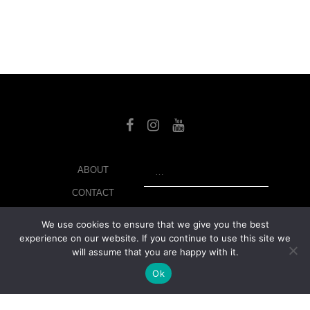
SEARCH
ABOUT
CONTACT
LIBRARY
We use cookies to ensure that we give you the best
experience on our website. If you continue to use this site we
MY ACCOUNT
will assume that you are happy with it.
PRIVACY POLICY
Ok
© Copyright 2026 美紙 , All rights reserved.
web design and