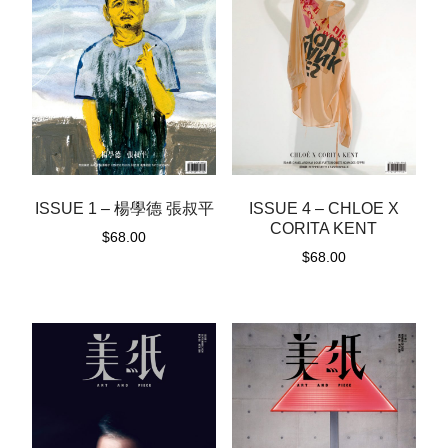
ISSUE 1 – 楊學德 張叔平
ISSUE 4 – CHLOE X
CORITA KENT
$
68.00
$
68.00