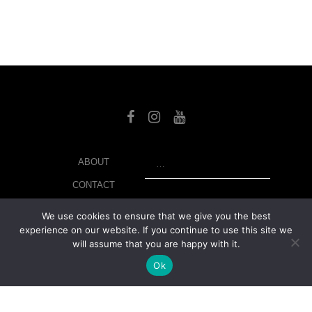
SEARCH
ABOUT
CONTACT
LIBRARY
We use cookies to ensure that we give you the best
experience on our website. If you continue to use this site we
MY ACCOUNT
will assume that you are happy with it.
PRIVACY POLICY
Ok
© Copyright 2026 美紙 , All rights reserved.
web design and