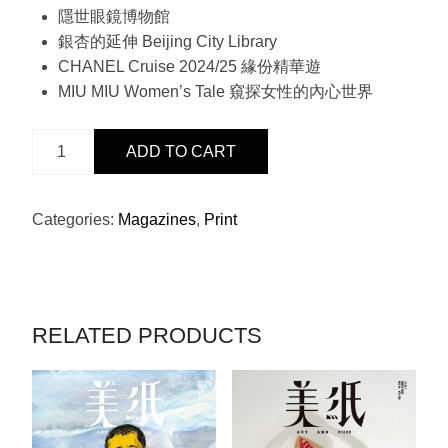
隱世眼鏡博物館
銀杏的延伸 Beijing City Library
CHANEL Cruise 2024/25 緣份精華遊
MIU MIU Women’s Tale 窺探女性的內心世界
ISSUE
ADD TO CART
23
–
CHANEL
Categories:
Magazines
,
Print
QUANTITY
RELATED PRODUCTS