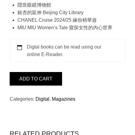
隱世眼鏡博物館
銀杏的延伸 Beijing City Library
CHANEL Cruise 2024/25 緣份精華遊
MIU MIU Women’s Tale 窺探女性的內心世界
Digtal books can be read using our
online E-Reader.
ISSUE
ADD TO CART
23
–
CHANEL
Categories:
Digital
,
Magazines
QUANTITY
RELATED PRODUCTS