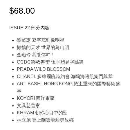
$
68.00
ISSUE 22 部分內容:
黎堅惠 寫字寫到像明星
懶惰的天才 世界的鳥山明
金燕玲 我養你吖！
CCDC第45舞季 伍宇烈見字跳舞
PRADA WILD BLOSSOM
CHANEL 多維爾臨時約會 海鷗海邊凱旋門與我
ART BASEL HONG KONG 捲土重來的國際藝術盛
事
KOYORI 西洋東瀛
文具慈善家
KHRAM 朝你心目中的聖
林立施 登上幽靈龍船尋故鄉