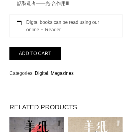
話製造者——光·合作用III
Digtal books can be read using our
online E-Reader.
ISSUE
ADD TO CART
15
-
CLAUDE
Categories:
Digital
,
Magazines
MONET
QUANTITY
RELATED PRODUCTS