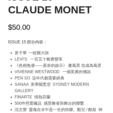
CLAUDE MONET
$
50.00
ISSUE 15 部分內容：
黃子華 一蚊雞大狀
LEVI’S 一百五十耐磨變革
《色相無邊——莫奈的啟示》 畫風景 也成為風景
VIVIENNE WESTWOOD 一個英勇的傳說
PEN SO 這年代都需要經典
SANAA 美學闖悉尼 SYDNEY MODERN
GALLERY
FINARTE 情熱芬蘭
500件芭蕾藏品 感受舞者與舞台的聯繫
沈文燮 靈魂在水中是一生的快樂。酷兒 / 酷疑 神