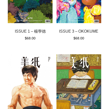
ISSUE 1 – 楊學德
ISSUE 3 – OKOKUME
$
68.00
$
68.00