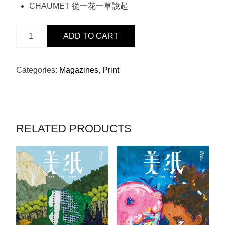
CHAUMET 從一花一草說起
ISSUE
ADD TO CART
12
-
丁
Categories:
Magazines
,
Print
蟹
BY
HARVEY
CHAN
RELATED PRODUCTS
QUANTITY