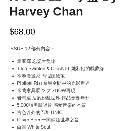
Harvey Chan
$
68.00
ISSUE 12 部分內容：
韋家輝 忘記大隻佬
Tilda Swinton & CHANEL 她和她的戲夢緣
本地漫畫家 向倪匡致敬
Pipilotti Rist 奇異空間中的光影世界
米蘭家具展22 大SHOW再現
岩村遠 活於紛亂世界 作品更要無邪
5,000張黑膠唱片 感受音樂的本質
古色以外的巴黎 UNIC
Oliver Beer 一同靜聽世界之音
白靈 White Soul