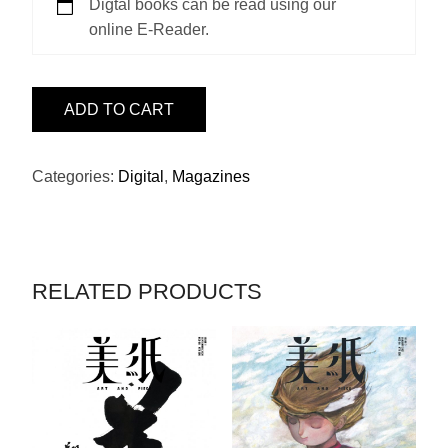
Digtal books can be read using our
online E-Reader.
ISSUE
ADD TO CART
1
-
金
Categories:
Digital
,
Magazines
澤
翔
子
QUANTITY
RELATED PRODUCTS