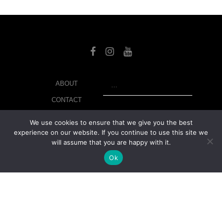
SEARCH
ABOUT
CONTACT
LIBRARY
We use cookies to ensure that we give you the best
experience on our website. If you continue to use this site we
MY ACCOUNT
will assume that you are happy with it.
PRIVACY POLICY
Ok
© Copyright 2026 美紙 , All rights reserved.
web design and
development
by
Ruppell Limited
Version No: 1.4.1