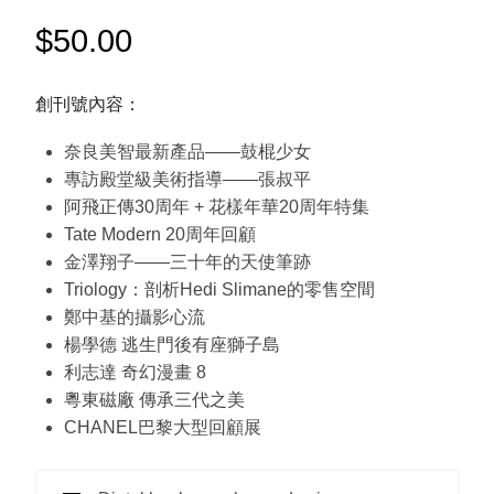
$
50.00
創刊號內容：
奈良美智最新產品——鼓棍少女
專訪殿堂級美術指導——張叔平
阿飛正傳30周年 + 花樣年華20周年特集
Tate Modern 20周年回顧
金澤翔子——三十年的天使筆跡
Triology：剖析Hedi Slimane的零售空間
鄭中基的攝影心流
楊學德 逃生門後有座獅子島
利志達 奇幻漫畫 8
粵東磁廠 傳承三代之美
CHANEL巴黎大型回顧展