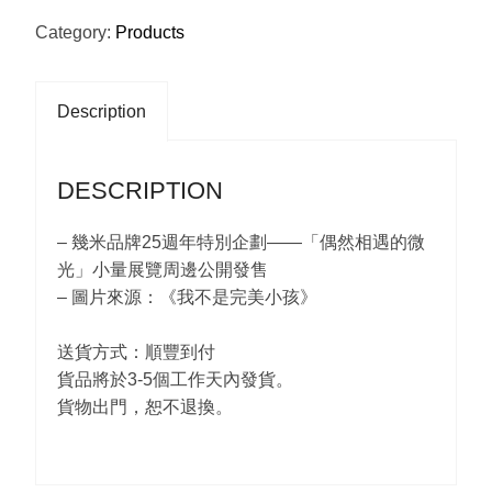
繪
本
Category:
Products
環
保
袋
Description
A
款
DESCRIPTION
QUANTITY
– 幾米品牌25週年特別企劃——「偶然相遇的微
光」小量展覽周邊公開發售
– 圖片來源：《我不是完美小孩》
送貨方式：順豐到付
貨品將於3-5個工作天內發貨。
貨物出門，恕不退換。