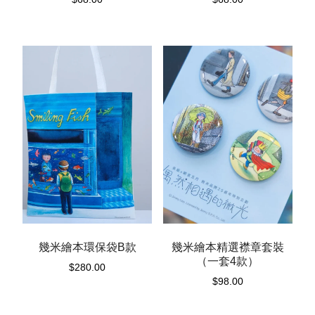
幾米繪本環保袋B款
幾米繪本精選襟章套裝
（一套4款）
$
280.00
$
98.00