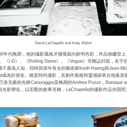
David LaChapelle and Andy Wahol
980年代晚期，他的攝影風格才慢慢面向鮮明色彩，作品相繼登上
、《i-D》、《Rolling Stone》、《Vogue》等雜誌封面，名
子廣為人知，同時與當年有名的藝術家Keith Haring與Jean-Mic
quiat成為好朋友。雖是時尚攝影，其創作風格和靈感卻來自他最喜
洛克藝術先鋒Caravaggio及晚期的Andrea Pozzo，Baroque 
與光影變化，以宏觀的敘事見稱，LaChapelle的攝影作品亦因