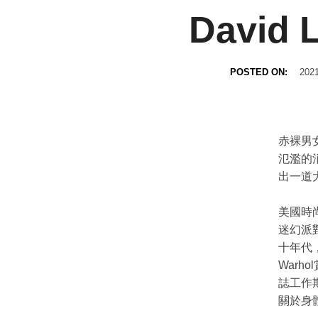
David
POSTED ON:
2021
赤裸男
氾濫的
出一道
美國時尚
迷幻派
十年代，
Warh
誌工作期
關於身體