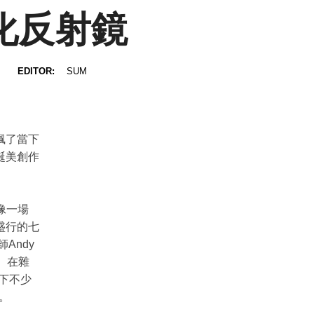
眾文化反射鏡
EDITOR:
SUM
諷了當下
誕美創作
更像一場
盛行的七
Andy
名。在雜
攝下不少
覽。