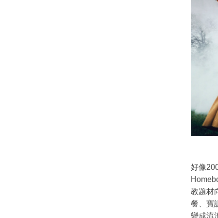
好像200
Home
教題材
餐、寶訓
變成流