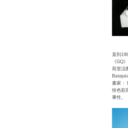
直到1
《GQ》
荷里活圈
Bas
畫家： 巴
快色彩
事性。