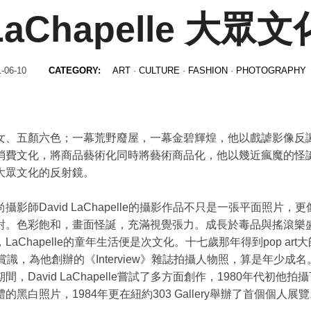
 LaChapelle 大
-06-10
CATEGORY:
ART
·
CULTURE
·
FASHION
·
PHOTOGRAPHY
女、五顏六色；一幕荒野廢屋，一幕金碧輝煌，他以戲謔影像反
消費文化，將商品藝術化同時將藝術商品化，他以幾近瘋魔的怪
大眾文化的反射鏡。
攝影師David LaChapelle的攝影作品不只是一張平面照片，
對。色彩飽和，畫面怪誕，充滿視覺張力。成長於毒品與搖滾樂
LaChapelle的童年生活便是次文化。十七歲那年得到pop art大師
ol賞識，為他創辦的《Interview》雜誌拍攝人物照，算是年少成
間，David LaChapelle嘗試了多方面創作，1980年代初他拍
的黑白照片，1984年更在紐約303 Gallery舉辦了首個個人展