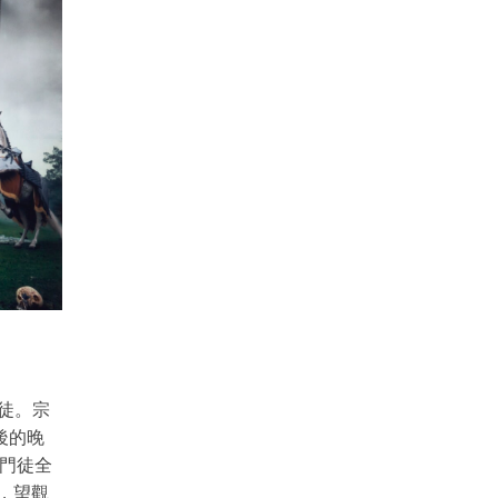
門徒。宗
後的晚
的門徒全
，望觀