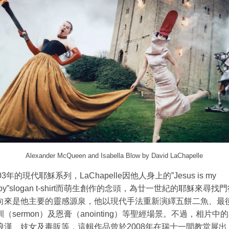
Alexander McQueen and Isabella Blow by David LaChapelle
3年的現代耶穌系列，LaChapelle因他人身上的”Jesus is my
boy”slogan t-shirt而萌生創作的念頭，為廿一世紀的耶穌來尋找
向來是他主要的靈感源泉，他以現代手法重新演繹五餅二魚、最
（sermon）及恩膏（anointing）等聖經場景。不過，相片中
浪漢、妓女及毒販等，這輯作品曾於2008年在瑞士一間教堂展出