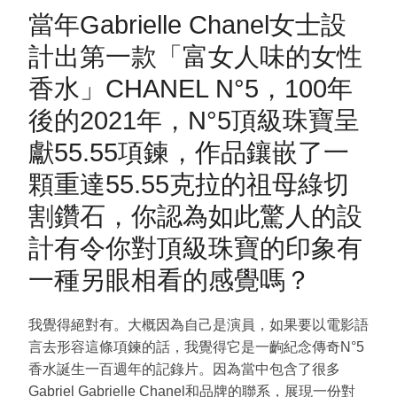
當年
Gabrielle Chanel
女士設
計出第一款「富女人味的女性
香水」
CHANEL N
°
5
，
100
年
後的
2021
年，
N
°
5
頂級珠寶呈
獻
55.55
項鍊，作品鑲嵌了一
顆重達
55.55
克拉的
祖母綠
切
割
鑽石，你認為如此驚人的設
計有令你對頂級珠寶的印象有
一種另眼相看的感覺嗎？
我覺得絕對有。大概因為自己是演員，如果要以電影語
言去形容這條項鍊的話，我覺得它是一齣紀念傳奇N°5
香水誕生一百週年的記錄片。因為當中包含了很多
Gabriel Gabrielle Chanel和品牌的聯系，展現一份對