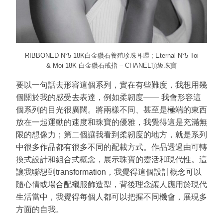
RIBBONED N°5 18K白金鑽石養殖珍珠耳環 ; Eternal N°5 Toi
& Moi 18K 白金鑽石戒指 – CHANEL頂級珠寶
要以一句話去形容這個系列，實在有些難度，我想用幾
個關於我的感受去表達，例如柔韌度—— 我會形容這
個系列的目光很廣闊。將兩樣不同、甚至是極端的東西
放在一起運動的速度和珠寶的優雅，我覺得這是充滿無
限的想像力；第二個讓我看到柔韌度的地方，就是系列
中很多作品都有很多不同的配載方式。作品透過由可轉
換式設計和組合式概念，展示珠寶的靈活和現代性。這
讓我聯想到transformation，我覺得這個設計概念可以
隨心情或場合配襯服飾造型，背後理念讓人應用於現代
生活當中，我覺得每個人都可以把握不同機會，展現多
方面的自我。