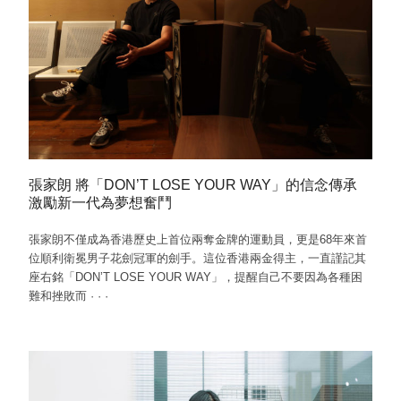
張家朗 將「DON’T LOSE YOUR WAY」的信念傳承
激勵新一代為夢想奮鬥
張家朗不僅成為香港歷史上首位兩奪金牌的運動員，更是68年來首
位順利衛冕男子花劍冠軍的劍手。這位香港兩金得主，一直謹記其
座右銘「DON’T LOSE YOUR WAY」，提醒自己不要因為各種困
難和挫敗而
·
·
·