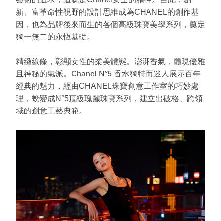
新、富革命性視野的設計思維成為CHANEL的創作基
因，也為品牌後來而生的各個高級珠寶美學系列，奠定
獨一無二的永恆基礎。
精緻線條，彰顯女性的柔美體態。澎湃香氣，體現優雅
且神秘的氣派。Chanel N°5 香水獨特而迷人展示百年
經典的魅力，經由CHANEL珠寶創意工作室的巧妙處
理，蛻變成N°5頂級瑰麗珠寶系列，建立出破格、跨領
域的創意工藝典範。