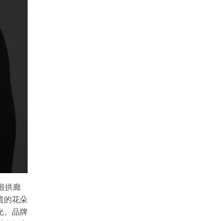
宮殿拱廊
貴的花朵
光。品牌