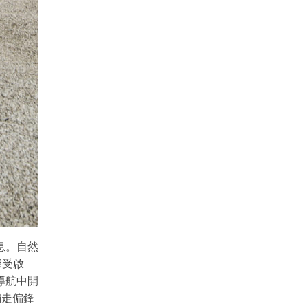
息。自然
n深受啟
導航中開
以獨走偏鋒