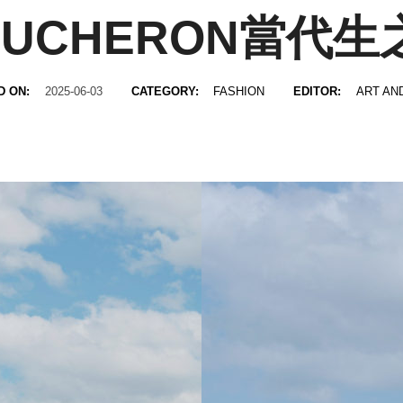
OUCHERON當代生
D ON:
2025-06-03
CATEGORY:
FASHION
EDITOR:
ART AN