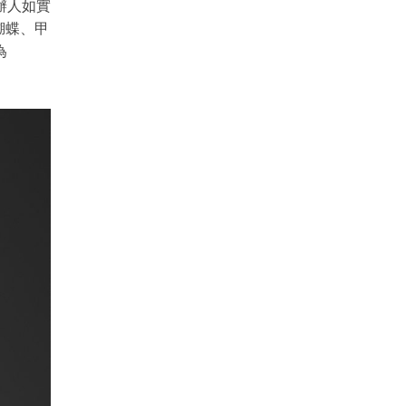
辦人如實
蝴蝶、甲
為