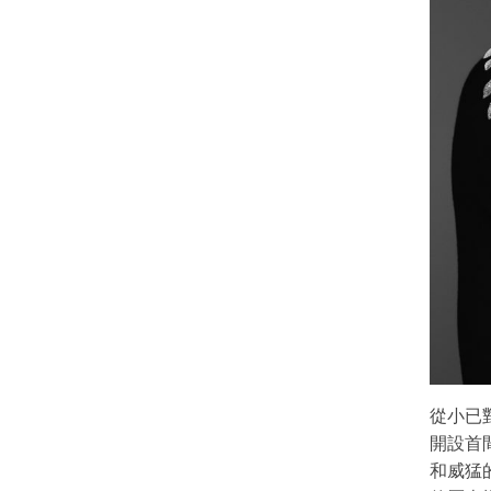
從小已對
開設首
和威猛