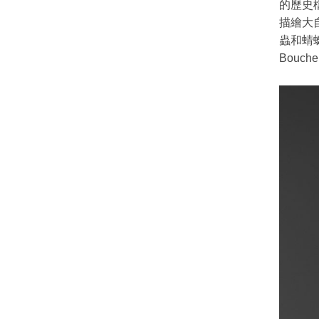
的歷史
描繪大
蟲和蜻
Bouc