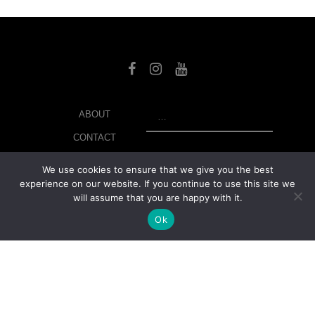
SEARCH
ABOUT
CONTACT
LIBRARY
We use cookies to ensure that we give you the best
experience on our website. If you continue to use this site we
MY ACCOUNT
will assume that you are happy with it.
PRIVACY POLICY
Ok
© Copyright 2026 美紙 , All rights reserved.
web design and
development
by
Ruppell Limited
Version No: 1.4.1