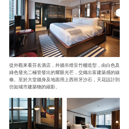
從外觀來看芬名酒店，外牆吊燈呈竹棚造型，由白色及
綠色發光二極管發出的耀眼光芒，交織出富建築感的線
條。至於大堂牆身及地面用上西班牙沙石，天花設計則
仿如城市建築物的縮影。