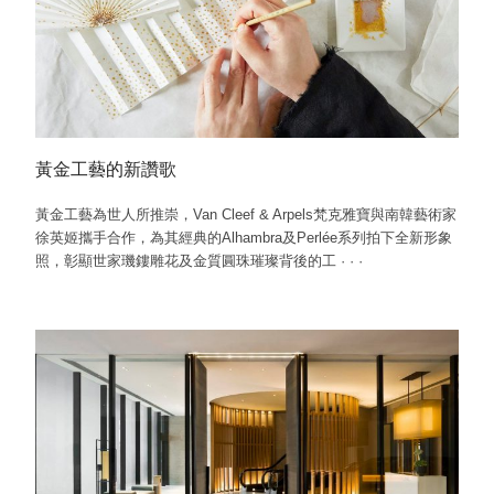
黃金工藝的新讚歌
黃金工藝為世人所推崇，Van Cleef & Arpels梵克雅寶與南韓藝術家
徐英姬攜手合作，為其經典的Alhambra及Perlée系列拍下全新形象
照，彰顯世家璣鏤雕花及金質圓珠璀璨背後的工
·
·
·