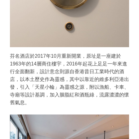
芬名酒店於2017年10月重新開業，原址是一座建於
1963年的14層商住樓宇，2016年起花上足足一年來進
行全面翻新，設計意念則源自香港昔日工業時代的酒
店，以本土歷史作為靈感，其中以靠近的維多利亞港出
發，引入「天星小輪」為靈感之源，附以漁船、卡車、
寺廟等設計基調，加入胭脂紅和酒瓶綠，流露濃濃的懷
舊氣息。