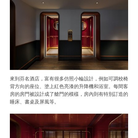
來到芬名酒店，富有很多仿照小輪設計，例如可調校椅
背方向的座位、塗上紅色亮漆的升降機和浴室。每間客
房的房門被設計成了艙門的模樣，房內則有特別訂造的
睡床、書桌及屏風等。