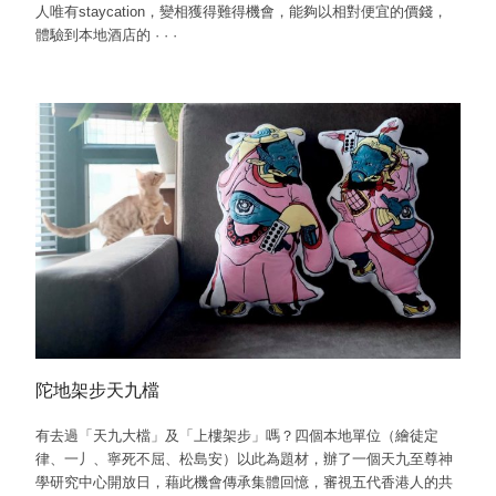
人唯有staycation，變相獲得難得機會，能夠以相對便宜的價錢，
體驗到本地酒店的
·
·
·
陀地架步天九檔
有去過「天九大檔」及「上樓架步」嗎？四個本地單位（繪徒定
律、一丿、寧死不屈、松島安）以此為題材，辦了一個天九至尊神
學研究中心開放日，藉此機會傳承集體回憶，審視五代香港人的共