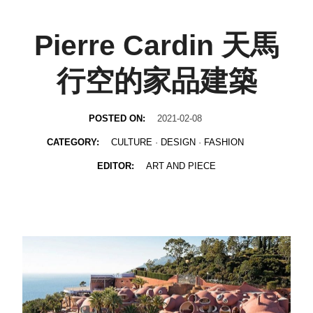
Pierre Cardin 天馬
行空的家品建築
POSTED ON:
2021-02-08
CATEGORY:
CULTURE
·
DESIGN
·
FASHION
EDITOR:
ART AND PIECE