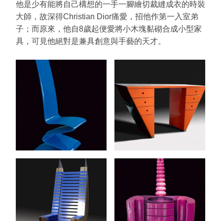
他是少有能將自己構想的一手一腳繪切裁縫成衣的時裝
大師，故深得Christian Dior痛愛，招他作第一入室弟
子；而原來，他自8歲起便愛將小木塊黏砌合成小型家
具，可見他絕對是兼具創意與手藝的天才。