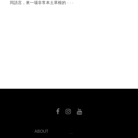
同語言，來一場非常本土草根的
·
·
·
SEARCH
ABOUT