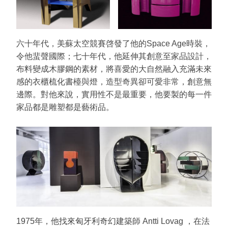
六十年代，美蘇太空競賽啓發了他的Space Age時裝，
令他蜚聲國際；七十年代，他延伸其創意至家品設計，
布料變成木膠鋼的素材，將喜愛的大自然融入充滿未來
感的衣櫃梳化書檯與燈，造型奇異卻可愛非常，創意無
邊際。對他來說，實用性不是最重要，他要製的每一件
家品都是雕塑都是藝術品。
1975年，他找來匈牙利奇幻建築師 Antti Lovag ，在法