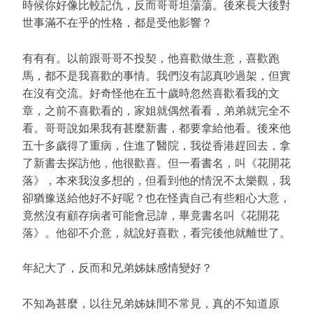
時候你好像比較記仇，反而哥哥坦蕩蕩。後來長大後對
世事滿不在乎的性格，都是受他影響？
有有有。以前跟哥哥不投契，他喜歡做生意，喜歡跑
馬，都不是我喜歡的事情。我們沒有認真吵過架，但實
在沒有交流。好奇怪他在五十歲時忽然喜歡看我的文
章，之前不喜歡看的，家姐就偶然看看，弟弟就完全不
看。哥哥說如果我有甚麼新書，都要拿給他看。後來他
五十多歲得了重病，住進了醫院，我從香港趕回去，拿
了新書去探訪他，他很歡喜。但一看書名，叫《花開花
落》，本來我沒多想的，但看到他的情況不太樂觀，我
卻猶豫送給他好不好呢？也在怪責自己有些粗心大意，
竟然沒有顧存病者可能會忌諱，畢竟書名叫《花開花
落》。他卻不介意，就說好喜歡，看完後他就離世了。
年紀大了，反而和兄弟姊妹感情變好？
不知為甚麼，以往兄弟姊妹間不常見，真的不知道原