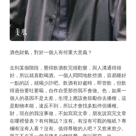
酒色財氣，對於一個人有何重大意義？
去到某個階段，覺得飲酒飲完很歡樂，與人溝通得很
好，所以就喜歡喝酒。一個人悶悶地飲些酒，容易睡好
一點的話，就喝少許吧。飲酒有好處時，即管飲，但飲
得過份要吐要嘔，自作自受那些我不會做。色，如果一
個人的基因不是太差，生理上應該會鼓勵你去播種，這
是動物本能，違反不到，所以才會找多點伴侶播種。
財，現在的我沒事做，不如寫寫文章，朋友說寫完文章
在哪裡發表？有何雜誌？沒有。有沒有可觀的報紙？專
欄有沒有人看？沒有。值得尊敬的人吧？又愈來愈少。