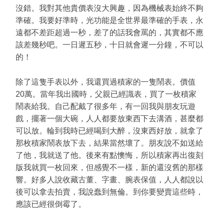
沒錯。我對其他貴價表沒大興趣，因為機械表始終不夠
準確。我要好準時，光功能是全世界最準確的手表，永
遠都不差距超過一秒，差了的話我會罵的，其實都不應
該差幾秒吧。一日遲五秒，十日就會遲一分鐘，不可以
的！
除了這隻手表以外，我還買過積家的一隻鬧表。價值
20萬。當年我出國時，父親已經識表，買了一枚積家
鬧表給我。自己配戴了很多年，有一回我與朋友玩遊
戲，擺著一個大碗，人人都要放東西下去溝酒，甚麼都
可以放。輪到我時已經喝到大醉，沒東西好放，就拿了
那枚積家鬧表放下去，結果當然壞了。朋友說不如送給
了他，我就送了他。後來有點懊悔，所以積家再出復刻
版我就買一枚回來，但感覺不一樣，新的還沒舊的那樣
響。好多人說收藏古董、字畫、腕表保值，人人都說以
後可以拿去拍賣，我說蠢到無倫。到你要變賣這些時，
應該已經很倒霉了。