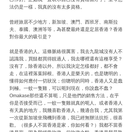
法仍是一樣，我真的沒有太多資格。
曾經旅居不少地方，新加坡、澳門、西班牙、南斯拉
夫、泰國、澳洲等等，為甚麼最終還是定居香港？香港
對你最大的吸引是？
就是香港的人。這條脈絡很厲害，我去九龍城沒有人不
認識我，買餸都買得靚過人，我去哪裡還有這種享受？
沒有了，除香港以外。所以我決定怎樣都好，都不會
走，在這裡落葉歸根。香港人是樂天的，也是聰明的，
懂得如何應付一切狀況；但聰明的同時，香港人又是蠢
到極。一蚊一隻雞，可以呃到現在，你說蠢不蠢？
Omakase那些還不算呃，只是他們的銷售方法，在乎
你是否接受而已，一蚊一隻雞就真的呃人。或者香港人
有天真的地方，我幾喜歡香港人，幾適合我，尤其我第
一次從新加坡坐飛機到香港，我已經無辦法抗拒，很喜
歡。（很多人不當香港是家，你如何看？）我都不當香