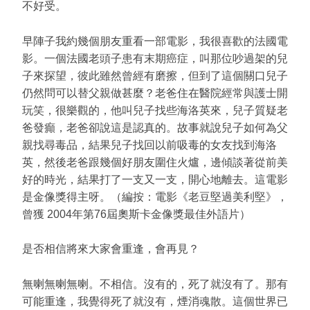
不好受。
早陣子我約幾個朋友重看一部電影，我很喜歡的法國電
影。一個法國老頭子患有末期癌症，叫那位吵過架的兒
子來探望，彼此雖然曾經有磨擦，但到了這個關口兒子
仍然問可以替父親做甚麼？老爸住在醫院經常與護士開
玩笑，很樂觀的，他叫兒子找些海洛英來，兒子質疑老
爸發癲，老爸卻說這是認真的。故事就說兒子如何為父
親找尋毒品，結果兒子找回以前吸毒的女友找到海洛
英，然後老爸跟幾個好朋友圍住火爐，邊傾談著從前美
好的時光，結果打了一支又一支，開心地離去。這電影
是金像獎得主呀。（編按：電影《老豆堅過美利堅》，
曾獲 2004年第76屆奧斯卡金像獎最佳外語片）
是否相信將來大家會重逢，會再見？
無喇無喇無喇。不相信。沒有的，死了就沒有了。那有
可能重逢，我覺得死了就沒有，煙消魂散。這個世界已