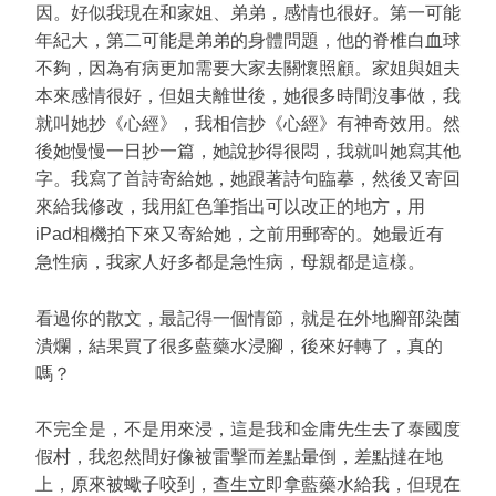
因。好似我現在和家姐、弟弟，感情也很好。第一可能
年紀大，第二可能是弟弟的身體問題，他的脊椎白血球
不夠，因為有病更加需要大家去關懷照顧。家姐與姐夫
本來感情很好，但姐夫離世後，她很多時間沒事做，我
就叫她抄《心經》，我相信抄《心經》有神奇效用。然
後她慢慢一日抄一篇，她說抄得很悶，我就叫她寫其他
字。我寫了首詩寄給她，她跟著詩句臨摹，然後又寄回
來給我修改，我用紅色筆指出可以改正的地方，用
iPad相機拍下來又寄給她，之前用郵寄的。她最近有
急性病，我家人好多都是急性病，母親都是這樣。
看過你的散文，最記得一個情節，就是在外地腳部染菌
潰爛，結果買了很多藍藥水浸腳，後來好轉了，真的
嗎？
不完全是，不是用來浸，這是我和金庸先生去了泰國度
假村，我忽然間好像被雷擊而差點暈倒，差點撻在地
上，原來被蠍子咬到，查生立即拿藍藥水給我，但現在