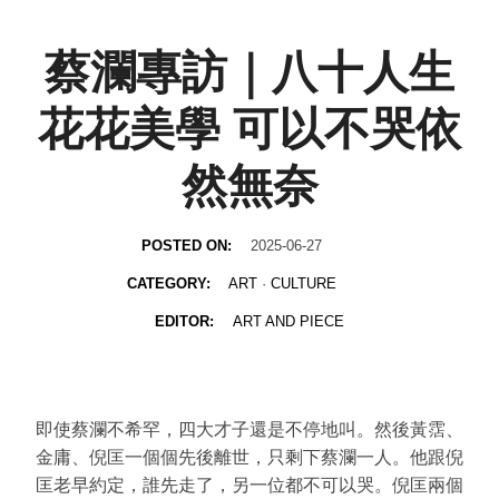
蔡瀾專訪｜八十人生
花花美學 可以不哭依
然無奈
POSTED ON:
2025-06-27
CATEGORY:
ART
·
CULTURE
EDITOR:
ART AND PIECE
即使蔡瀾不希罕，四大才子還是不停地叫。然後黃霑、
金庸、倪匡一個個先後離世，只剩下蔡瀾一人。他跟倪
匡老早約定，誰先走了，另一位都不可以哭。倪匡兩個