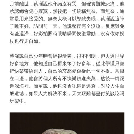
月前離世，蔡瀾說他守諾沒有哭，但確實難掩悲痛，他
承認總會傷心寂寞，然後把一切統稱無奈。而無奈，通
常是用來接受的。無奈大概可以導致失眠，蔡瀾說這陣
子睡不好。訪問前一天，他說整夜完全沒睡，反應難免
有些遲滯，好彩拍照時眼睛瞬間恢復靈動，沒有依賴拐
杖也行走自如。
蔡瀾說自己少年時曾經很憂鬱，很不開朗，但去過世界
好多地方，他知道自己原來笨了好多年，從此學懂只會
把快樂帶給別人，自己的哀愁憂傷從此一句不提。常掛
在口邊，他會將個人所有不快樂鎖進夾萬，然後一腳踢
進深海裡。簡單說，他也沒否認這是逃避，對於人生百
般遺憾，如果人力解決不來，天大艱難都盡付笑談吃喝
玩樂中。