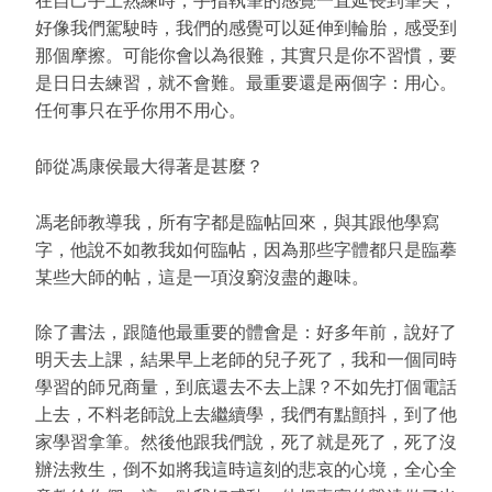
在自己手上熟練時，手指執筆的感覺一直延長到筆尖，
好像我們駕駛時，我們的感覺可以延伸到輪胎，感受到
那個摩擦。可能你會以為很難，其實只是你不習慣，要
是日日去練習，就不會難。最重要還是兩個字：用心。
任何事只在乎你用不用心。
師從馮康侯最大得著是甚麼？
馮老師教導我，所有字都是臨帖回來，與其跟他學寫
字，他說不如教我如何臨帖，因為那些字體都只是臨摹
某些大師的帖，這是一項沒窮沒盡的趣味。
除了書法，跟隨他最重要的體會是：好多年前，說好了
明天去上課，結果早上老師的兒子死了，我和一個同時
學習的師兄商量，到底還去不去上課？不如先打個電話
上去，不料老師說上去繼續學，我們有點顫抖，到了他
家學習拿筆。然後他跟我們說，死了就是死了，死了沒
辦法救生，倒不如將我這時這刻的悲哀的心境，全心全