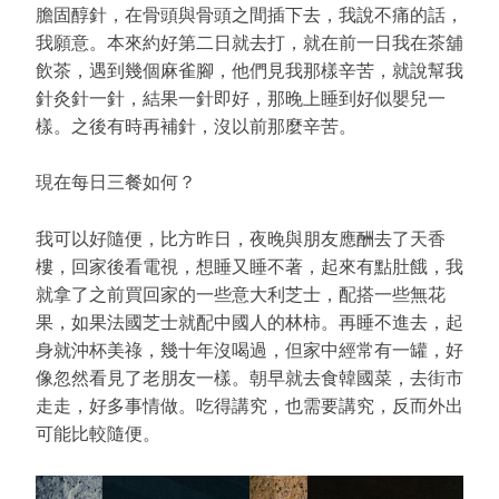
膽固醇針，在骨頭與骨頭之間插下去，我說不痛的話，
我願意。本來約好第二日就去打，就在前一日我在茶舖
飲茶，遇到幾個麻雀腳，他們見我那樣辛苦，就說幫我
針灸針一針，結果一針即好，那晚上睡到好似嬰兒一
樣。之後有時再補針，沒以前那麼辛苦。
現在每日三餐如何？
我可以好隨便，比方昨日，夜晚與朋友應酬去了天香
樓，回家後看電視，想睡又睡不著，起來有點肚餓，我
就拿了之前買回家的一些意大利芝士，配搭一些無花
果，如果法國芝士就配中國人的林柿。再睡不進去，起
身就沖杯美祿，幾十年沒喝過，但家中經常有一罐，好
像忽然看見了老朋友一樣。朝早就去食韓國菜，去街市
走走，好多事情做。吃得講究，也需要講究，反而外出
可能比較隨便。