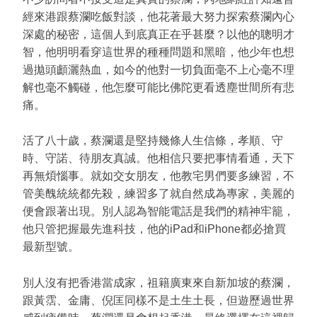
經來港跟蔡瀾吃飯對談，他花著最大努力探索蔡瀾內心
深處的秘密，這個人到底真正在乎甚麼？以他的聰明才
智，他明明看穿這世界的種種問題和黑暗，他少年也想
過拋頭顱灑熱血，如今的他對一切負面毫不上心毫不理
解也毫不觸碰，他怎麼可能比佛陀更看透塵世間所有悲
痛。
活了八十歲，蔡瀾還是堅持幾條人生信條，孝順、守
時、守諾、待朋友真誠。他相信只要把事情看通，天下
再無煩惱事。就如交女朋友，他教宅男們要多練習，不
管美醜統統都先殺，練習多了就自然成為專家，美麗的
便會跟著出現。別人認為智能電話是我們的精神牢籠，
他只管把握最先進科技，他的iPad和iPhone都必搶買
最新型號。
別人沒有把香港當成家，祖籍廣東來自新加坡的蔡瀾，
跟黃霑、金庸、倪匡同樣不是土生土長，但遊歷過世界