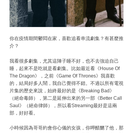
你在疫情期間鬱悶在家，喜歡追看串流劇集？有甚麼推
介？
我看很多劇集，尤其這陣子睡不好，也不去強迫自己
睡，起來不是吃就是看劇集。比如最近看《House Of
The Dragon》，之前《Game Of Thrones》我喜歡
的，結局好多人鬧，我自己覺得不錯。不過以所有電視
片集的歷史來說，始終最好的是《Breaking Bad》
（絕命毒師），第二是延伸出來的另一部《Better Call
Saul》（絕命律師），所以看Streaming最好是這兩
部，好好看。
小時候因為哥哥約會你心儀的女孩，你呷醋嬲了他，那