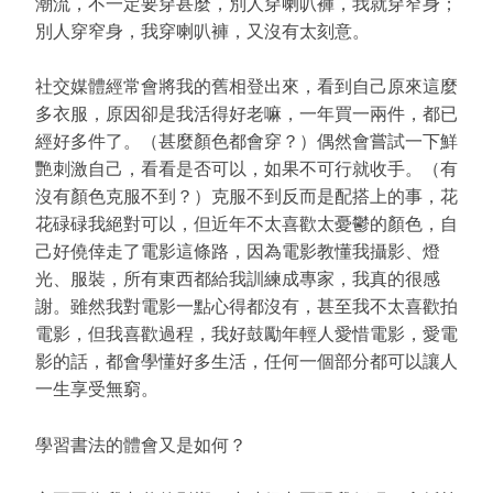
潮流，不一定要穿甚麼，別人穿喇叭褲，我就穿窄身；
別人穿窄身，我穿喇叭褲，又沒有太刻意。
社交媒體經常會將我的舊相登出來，看到自己原來這麼
多衣服，原因卻是我活得好老嘛，一年買一兩件，都已
經好多件了。（甚麼顏色都會穿？）偶然會嘗試一下鮮
艷刺激自己，看看是否可以，如果不可行就收手。（有
沒有顏色克服不到？）克服不到反而是配搭上的事，花
花碌碌我絕對可以，但近年不太喜歡太憂鬱的顏色，自
己好僥倖走了電影這條路，因為電影教懂我攝影、燈
光、服裝，所有東西都給我訓練成專家，我真的很感
謝。雖然我對電影一點心得都沒有，甚至我不太喜歡拍
電影，但我喜歡過程，我好鼓勵年輕人愛惜電影，愛電
影的話，都會學懂好多生活，任何一個部分都可以讓人
一生享受無窮。
學習書法的體會又是如何？