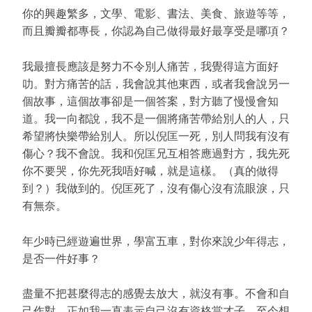
你的興趣繁多，文學、電影、書法、美食、旅遊等等，
而且瓣瓣都專長，你認為自己做得最好最享受是哪項？
我最擅長應該是努力不令別人痛苦，我覺得這方面好
叻。對方痛苦的話，我會說其他東西，或者我會說另一
個故事，這個故事卻是一個答案，對方聽了慢慢會知
道。我一向都說，我不是一個將痛苦帶給別人的人，只
希望將快樂帶給別人。所以倪匡一死，別人問我有沒有
傷心？我不會說。我和倪匡兄互相答應過對方，我先死
你不要哭，你先死我唔好喊，就是這樣。（真的做得
到？）我做到的。倪匡死了，沒有傷心沒有流眼淚，只
有無奈。
年少時已經遊遍世界，學富五車，對你來說少年得志，
是否一件好事？
盡量不把甚麼得志的感覺去放大，就沒有事。不會和自
己作對。正如我一直表示自己沒有資格當才子。至今想