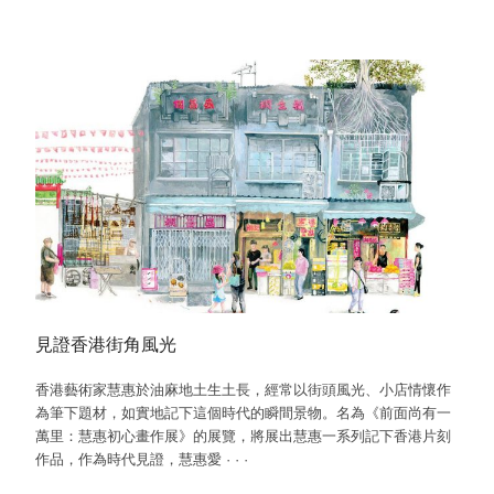
見證香港街角風光
香港藝術家慧惠於油麻地土生土長，經常以街頭風光、小店情懷作
為筆下題材，如實地記下這個時代的瞬間景物。名為《前面尚有一
萬里：慧惠初心畫作展》的展覽，將展出慧惠一系列記下香港片刻
作品，作為時代見證，慧惠愛
·
·
·