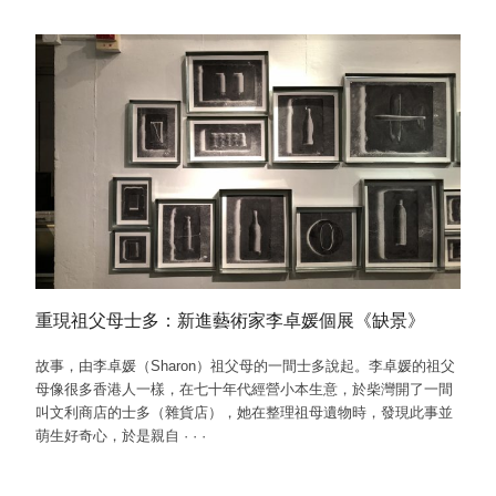
重現祖父母士多：新進藝術家李卓媛個展《缺景》
故事，由李卓媛（Sharon）祖父母的一間士多說起。李卓媛的祖父
母像很多香港人一樣，在七十年代經營小本生意，於柴灣開了一間
叫文利商店的士多（雜貨店），她在整理祖母遺物時，發現此事並
萌生好奇心，於是親自
·
·
·