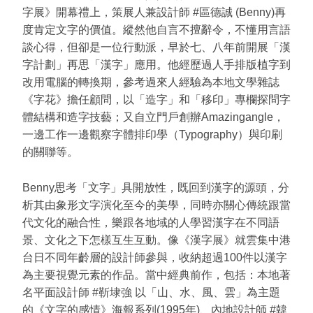
字展》開幕禮上，策展人兼設計師 #區德誠 (Benny)再
度肯定文字的價值。縱然他自言不擅辭令，不懂用言語
談心得，但卻是一位行動派，早於七、八年前開展「漢
字計劃」再思「漢字」應用。他經歷過人手排版植字到
改用電腦的轉換期，參考過來人經驗為本地文學雜誌
《字花》擔任顧問，以「造字」和「移印」專欄探問字
體結構和造字技藝；又自立門戶創辦Amazingangle，
一邊工作一邊觀察字體排印學（Typography）與印刷
的關聯等。
Benny思考「文字」具開放性，既回到漢字的源頭，分
析其由象形文字演化至今的美學，同時亦關心傳統跟當
代文化的融合性，樂跟各地域的人學習漢字在不同語
景、文化之下怎樣互生互動。像《漢字展》就雲集中港
台日不同年齡層的設計師參與，收納超過100件以漢字
為主要視覺元素的作品。當中經典前作，包括：本地著
名平面設計師 #靳埭強 以「山、水、風、雲」為主題
的《文字的感情》海報系列(1995年)、內地設計師 #韓