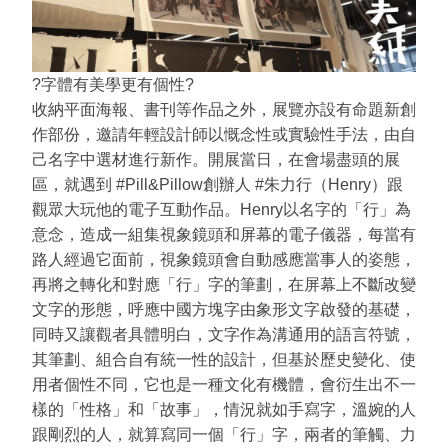
?字體有美學更有個性?
收納平面海報、書刊等作品之外，展覽亦設有命題新創
作部份，邀請年輕設計師以慨念性或實驗性手法，由自
己名字中選材進行新作。開展當日，在會場盡頭的展
區，就遇到 #Pill&Pillow創辦人 #朱力行（Henry）跟
觀眾大玩他的電子互動作品。Henry以名字的「行」為
意念，造成一組集視象鏡頭和屏幕的電子儀器，每當有
路人經過它面前，視象鏡頭會自動感應當事人的姿態，
再將之轉化和對應「行」字的筆劃，在屏幕上不斷改變
文字的形態，呼應中國方塊字由象形文字啟發的基礎，
同時又讓觀者具體明白，文字作為溝通用的語言符號，
其筆劃、組合自有統一性的設計，但基於歷史變化、使
用者個性不同，它也是一種文化有機體，會衍生出不一
樣的「性格」和「故事」，情況就如手寫字，溫婉的人
跟剛烈的人，就算寫同一個「行」字，兩者的筆觸、力