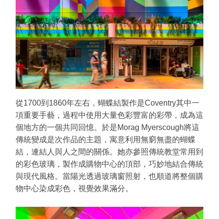
從1700到1860年左右，蝴蝶結製作是Coventry其中一
項重要手藝，過程中使用大量色彩豐富的彩帶，成為這
個地方的一個共同回憶。於是Morag Myerscough將這
傳統變成是次作品的主題，寓意利用無窮無盡的蝴蝶
結，連結人與人之間的關係。她亦參照傳統教堂常用到
的彩色玻璃，製作成購物中心的頂部，巧妙地結合傳統
與現代風格。當陽光透過玻璃窗照射，也順道將整個購
物中心染成彩色，視覺效果滿分。