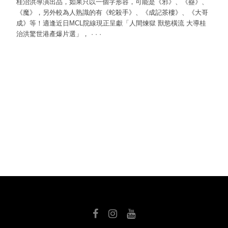
桂治洪導演出品，如果只以一個字形容，可能是《邪》、《蠱》、
《魔》，另外較為人熟識的有《蛇殺手》、《成記茶樓》、《大哥
成》等！適逢近日MCL院線現正呈獻「人間煉獄 獸慾橫流 大導桂
治洪驚世港產爆片選」，
·
·
·