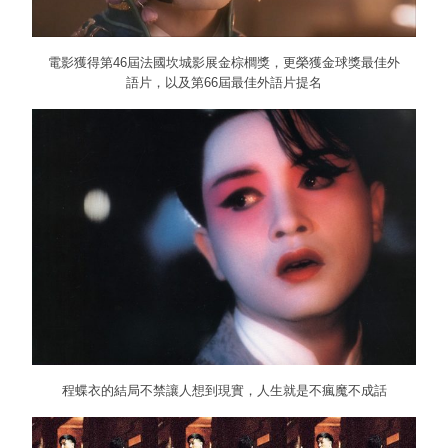
電影獲得第46屆法國坎城影展金棕櫚獎，更榮獲金球獎最佳外
語片，以及第66屆最佳外語片提名
程蝶衣的結局不禁讓人想到現實，人生就是不瘋魔不成話