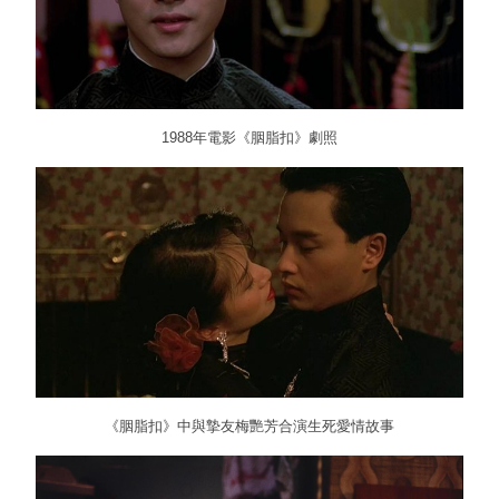
1988年電影《胭脂扣》劇照
《胭脂扣》中與摯友梅艷芳合演生死愛情故事