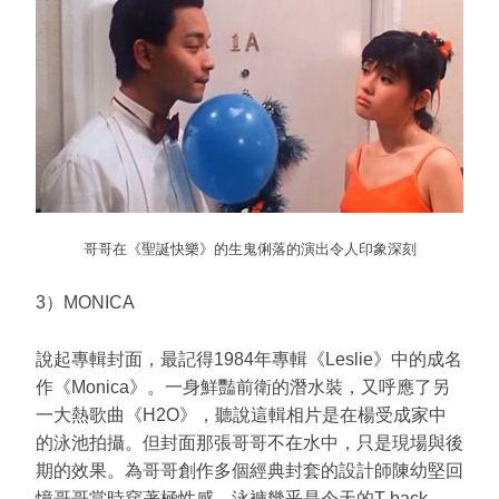
哥哥在《聖誕快樂》的生鬼俐落的演出令人印象深刻
3）MONICA
說起專輯封面，最記得1984年專輯《Leslie》中的成名
作《Monica》。一身鮮豔前衛的潛水裝，又呼應了另
一大熱歌曲《H2O》，聽說這輯相片是在楊受成家中
的泳池拍攝。但封面那張哥哥不在水中，只是現場與後
期的效果。為哥哥創作多個經典封套的設計師陳幼堅回
憶哥哥當時穿著極性感，泳褲幾乎是今天的T-back。