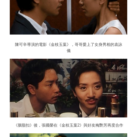
陳可辛導演的電影《金枝玉葉》，哥哥愛上了女身男相的袁詠
儀
《胭脂扣》後，張國榮在《金枝玉葉2》與好友梅艷芳再度合作