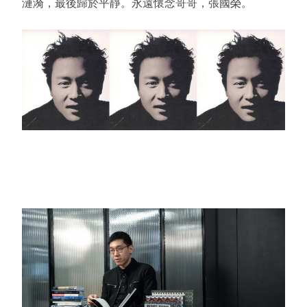
漣漪，最後歸於平靜。永遠懷念哥哥，張國榮。