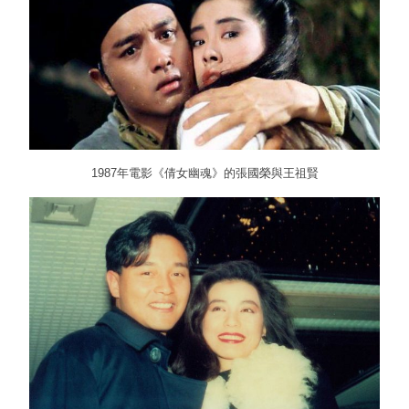
1987年電影《倩女幽魂》的張國榮與王祖賢