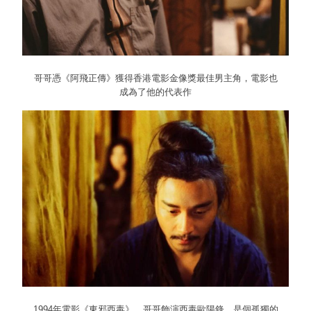
哥哥憑《阿飛正傳》獲得香港電影金像獎最佳男主角，電影也
成為了他的代表作
1994年電影《東邪西毒》，哥哥飾演西毒歐陽鋒，是個孤獨的