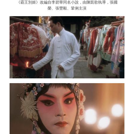
《霸王別姬》改編自李碧華同名小說，由陳凱歌執導，張國
榮、張豐毅、鞏俐主演