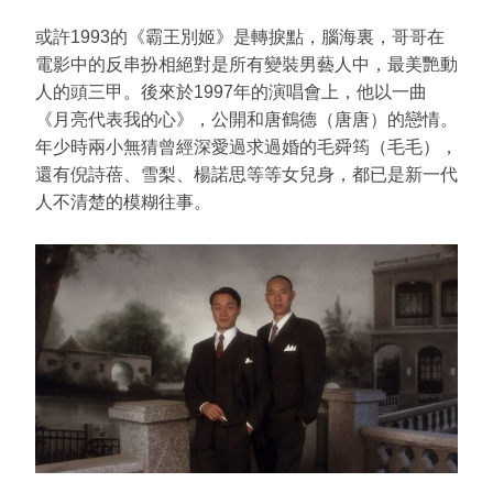
或許1993的《霸王別姬》是轉捩點，腦海裏，哥哥在
電影中的反串扮相絕對是所有變裝男藝人中，最美艷動
人的頭三甲。後來於1997年的演唱會上，他以一曲
《月亮代表我的心》，公開和唐鶴德（唐唐）的戀情。
年少時兩小無猜曾經深愛過求過婚的毛舜筠（毛毛），
還有倪詩蓓、雪梨、楊諾思等等女兒身，都已是新一代
人不清楚的模糊往事。