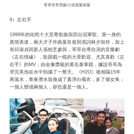
哥哥非常照顧小演員葉靖嵐
9）左右手
1999年的叱咤十大至尊歌曲與四台冠軍歌。第一身的
真情表達，兩大才子作曲葉良俊與填詞林夕加持，加上
有邱淑貞與新人張柏芝參與，哥哥自導自演的音樂劇
《左右情緣》，歌跟戲一樣的大受歡迎。尤其喜歡《左
右手》的MV，由金像獎級的黄岳泰掌鏡，據說哥哥為
求完美泡在水中拍攝了一整天。《H2O》後相隔15年
再落水，青春潛水裝換成了素淨白襯衣，多了個女角；
一個人變成兩個人，卻也還是一個人。