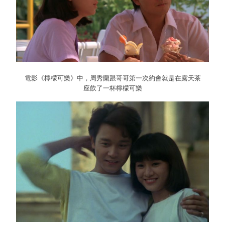
電影《檸檬可樂》中，周秀蘭跟哥哥第一次約會就是在露天茶
座飲了一杯檸檬可樂