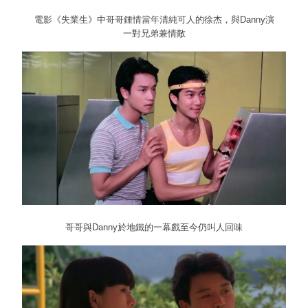
電影《失業生》中哥哥鍾情當年清純可人的徐杰，與Danny演
一對兄弟兼情敵
哥哥與Danny於地鐵的一幕戲至今仍叫人回味