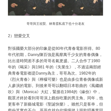
哥哥與王祖賢、林青霞私底下也十分老友
2）戀愛交叉
對張國榮大部分的印象是從80年代青春電影所得。80
年代初期，Danny陳百強是風靡萬千少女的青春偶像，
比出道時間差不多的哥哥名氣更盛。二人合作了1980
年的《喝采》與1981 年的《失業生》，不過這兩部經
典青春電影都是Danny為主，哥哥為次。1982年的
《烈火青春》與《檸檬可樂》也是由多位青春偶像或新
人參演的電影。到後來哥哥以翻唱日本歌曲的《風繼續
吹》與《Monica》大紅，緊接在1984的《緣份》中，
觀眾才終於看到哥哥演上戲份吃重的男主角。同年，他
更客串了新藝城電影《聖誕快樂》。雖然只是客串，但
戲份其實也不少，哥哥也就自此慢慢踏上跟歌唱事業同