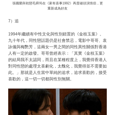
張國榮與初戀毛舜筠在《家有喜事1992》再度碰頭演情侶，更
重新成為好友
7）追
1994年繼續有中性文化與性別錯置的《金枝玉葉》。
九十年代，同性戀話題仍是社會禁忌，電影中哥哥、袁
詠儀與梅艷芳，這兩女一男之間的同性異性關係對香港
人有一定的啟發。哥哥曾經表示：「其實《金枝玉葉》
的結局我不太認同，而且在某種程度上，我覺得香港人
對同性戀的處理太喜劇化，太醜化，我覺得並不需要如
此。」那就是人生當中單純的追求，追求喜歡的，接受
喜歡的，這一切一切都與性別無關。