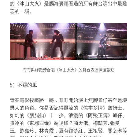
的《冰山大火》是腦海裏頭看過的所有舞台演出中最難
忘的一場。
哥哥與梅艷芳合唱《冰山大火》的舞台表演揮灑強勁
5）不羈的風
青春電影後戲路一轉，哥哥開始演上無腳雀仔甚至是壞
男人的角色。你是否記得風流的《儂本多情》詹姆士、
如幻的《胭脂扣》十二少、浪漫的《阿飛正傳》旭仔、
孤冷的《東邪西毒》歐陽鋒？商天俄、梅豔芳､張曼
玉、劉嘉玲、林青霞，還有鍾楚紅、王祖賢、關之琳等