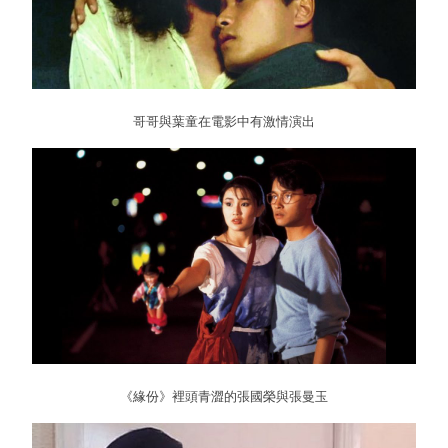
哥哥與葉童在電影中有激情演出
《緣份》裡頭青澀的張國榮與張曼玉