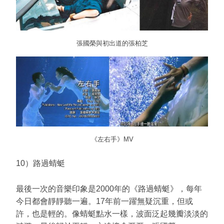
張國榮與初出道的張柏芝
《左右手》MV
10）路過蜻蜓
最後一次的音樂印象是2000年的《路過蜻蜓》，每年
今日都會靜靜聽一遍。17年前一躍無疑沉重，但或
許，也是輕的。像蜻蜓點水一樣，波面泛起幾瓣淡淡的