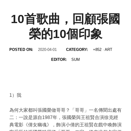
10首歌曲，回顧張國
榮的10個印象
POSTED ON:
2020-04-01
CATEGORY:
+852
·
ART
EDITOR:
SUM
1）我
為何大家都叫張國榮做哥哥？「哥哥」一名傳聞出處有
二：一說是源自1987年，張國榮與王祖賢合演徐克經
典電影《倩女幽魂》，飾演小倩的王祖賢在戲中喚飾演