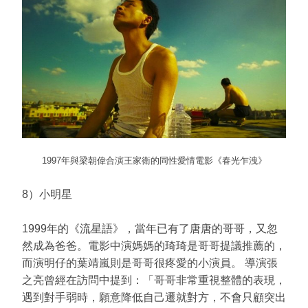
1997年與梁朝偉合演王家衛的同性愛情電影《春光乍洩》
8）小明星
1999年的《流星語》，當年已有了唐唐的哥哥，又忽
然成為爸爸。電影中演媽媽的琦琦是哥哥提議推薦的，
而演明仔的葉靖嵐則是哥哥很疼愛的小演員。 導演張
之亮曾經在訪問中提到：「哥哥非常重視整體的表現，
遇到對手弱時，願意降低自己遷就對方，不會只顧突出