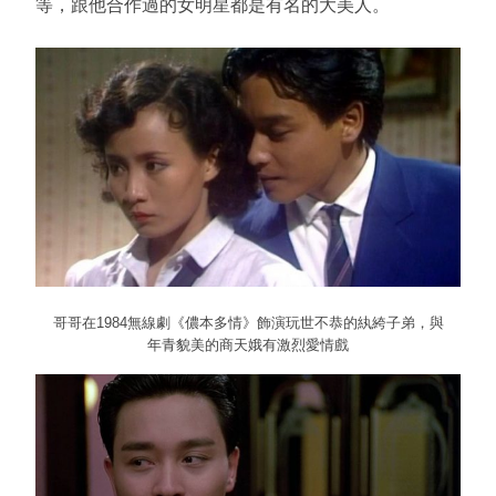
等，跟他合作過的女明星都是有名的大美人。
哥哥在1984無線劇《儂本多情》飾演玩世不恭的紈絝子弟，與
年青貌美的商天娥有激烈愛情戲