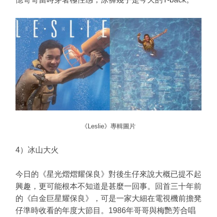
《Leslie》專輯圖片
4）冰山大火
今日的《星光熠熠耀保良》對後生仔來說大概已提不起
興趣，更可能根本不知道是甚麼一回事。回首三十年前
的《白金巨星耀保良》，可是一家大細在電視機前擔凳
仔準時收看的年度大節目。1986年哥哥與梅艷芳合唱