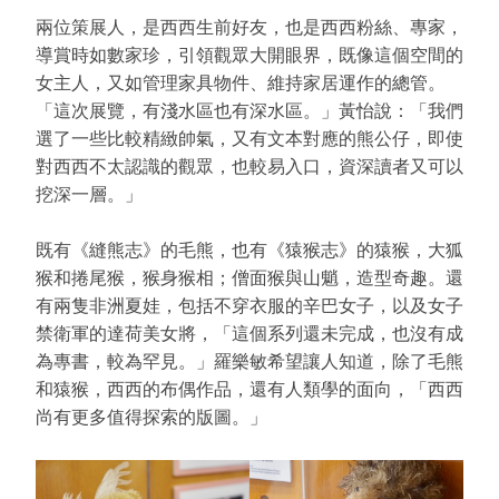
兩位策展人，是西西生前好友，也是西西粉絲、專家，
導賞時如數家珍，引領觀眾大開眼界，既像這個空間的
女主人，又如管理家具物件、維持家居運作的總管。
「這次展覽，有淺水區也有深水區。」黃怡說：「我們
選了一些比較精緻帥氣，又有文本對應的熊公仔，即使
對西西不太認識的觀眾，也較易入口，資深讀者又可以
挖深一層。」
既有《縫熊志》的毛熊，也有《猿猴志》的猿猴，大狐
猴和捲尾猴，猴身猴相；僧面猴與山魈，造型奇趣。還
有兩隻非洲夏娃，包括不穿衣服的辛巴女子，以及女子
禁衛軍的達荷美女將，「這個系列還未完成，也沒有成
為專書，較為罕見。」羅樂敏希望讓人知道，除了毛熊
和猿猴，西西的布偶作品，還有人類學的面向，「西西
尚有更多值得探索的版圖。」