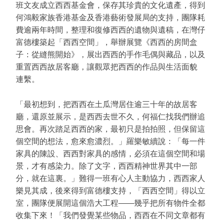
班文友成立西西基金會，保存其珍貴的文化遺產，得到
何鴻毅家族香港基金及香港藝術發展局的支持，團隊耗
費逾兩年時間，整理和復修西西的遺物與遺稿，在灣仔
富德樓築起「西西空間」，舉辦展覽《西西的房間盒
子：從縫熊開始》，展出西西的手作毛偶與藏品，以及
重置西西故居客廳，讓觀眾把西西的作品與生活面貌
連繫。
「最初想到，把西西在土瓜灣居住逾三十年的故居客
廳，還原並展示，是西西去世不久，何福仁找我們辦追
思會。再次踏足西西的家，最初只是拍拍照，但保留這
個空間的想法，愈來愈濃烈。」羅樂敏續說：「每一件
家具的陳設、西西對家具的感情，必須在這個空間和場
景，才有感染力。除了文字，西西精神世界其中一部
分，就在這裏。」難得一班有心人主動協力，西西家人
樂見其成，後來得到富德樓支持，「西西空間」得以立
室，團隊便展開這個浩大工程——幾乎把所有物件全都
收集下來！「我們發覺某些物品，西西在不同文章都有