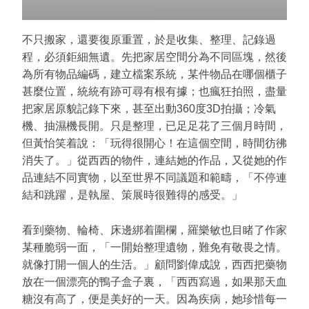
不只搬家，還要復原重置，於是收集、整理、記錄過
程，必須鉅細無遺。先把家居空間分為不同區塊，然後
為所有物品編碼，建立檔案系統，某件物品在哪個櫃子
甚麼位置，統統有跡可尋有根有據；也瘋狂拍照，盡量
把家居原貌記錄下來，甚至出動360度3D拍攝；冷氣
機、抽濕機長開。只是整理，已足足花了三個月時間，
但黃怡笑着說：「玩得很開心！在這個空間，時間彷彿
消失了。」從西西的物件，連結她的作品，又從她的作
品連結不同實物，以至世界不同議題和範疇，「不停連
結和跳躍，是執屋、策展時很難得的感受。」
看到藥物、輪椅、床邊綁着圍欄，羅樂敏也目睹了作家
某種脆弱一面，「一開始整理遺物，難免有敬畏之情。
就像打開一個人的生活。」顧問劉偉成說，西西把藥物
放在一個漂亮的鴨子盒子裏，「西西寫過，如果那天血
糖沒有高了，便是美好的一天。因為疾病，她珍惜每一