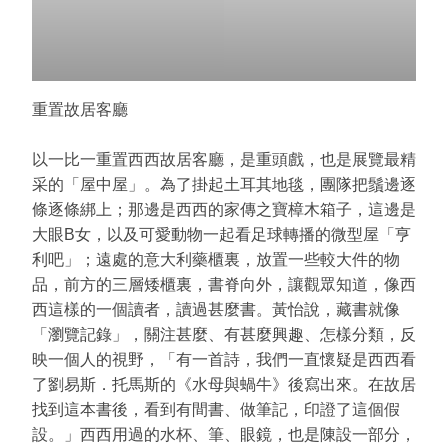
重置故居客廳
以一比一重置西西故居客廳，是重頭戲，也是展覽最精
采的「屋中屋」。為了掛起土耳其地毯，團隊把鬚邊逐
條逐條綁上；那邊是西西的家傳之寶樟木箱子，這邊是
大眼B女，以及可愛動物一起看足球轉播的微型屋「亨
利吧」；遠處的意大利藥櫃裏，放置一些較大件的物
品，前方的三層矮櫃裏，書脊向外，讓觀眾知道，像西
西這樣的一個讀者，讀過甚麼書。黃怡說，藏書就像
「瀏覽記錄」，關注甚麼、有甚麼興趣、怎樣分類，反
映一個人的視野，「有一首詩，我們一直懷疑是西西看
了劉易斯．托馬斯的《水母與蝸牛》後寫出來。在故居
找到這本書後，看到有間書、做筆記，印證了這個假
設。」西西用過的水杯、筆、眼鏡，也是陳設一部分，