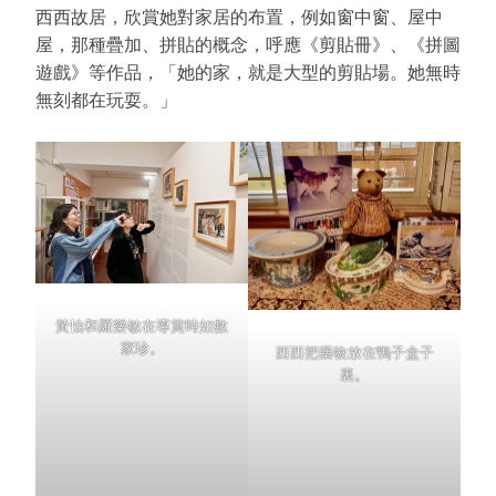
西西故居，欣賞她對家居的布置，例如窗中窗、屋中
屋，那種疊加、拼貼的概念，呼應《剪貼冊》、《拼圖
遊戲》等作品，「她的家，就是大型的剪貼場。她無時
無刻都在玩耍。」
黃怡和羅樂敏在導賞時如數
家珍。
西西把藥物放在鴨子盒子
裏。