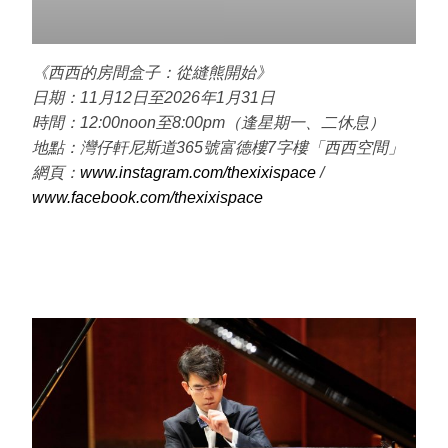
《西西的房間盒子：從縫熊開始》
日期：11月12日至2026年1月31日
時間：12:00noon至8:00pm（逢星期一、二休息）
地點：灣仔軒尼斯道365號富德樓7字樓「西西空間」
網頁：
www.instagram.com/thexixispace
/
www.facebook.com/thexixispace