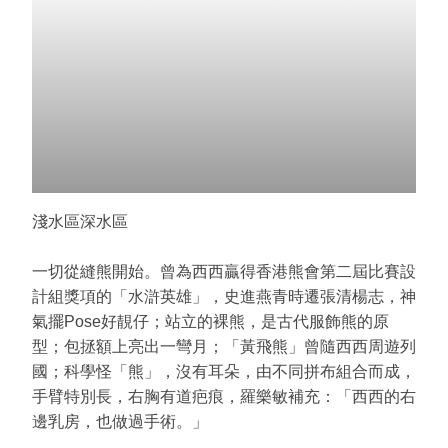
淺水區深水區
一切從縫熊開始。曾為西西贏得香港熊會第二屆比賽設
計組獎項的「水滸英雄」，史進燕青時遷張清楊志，神
氣擺Pose好靚仔；站立的裸熊，是古代服飾熊的原
型；包拯額上亮出一彎月；「黃飛熊」曾隨西西周遊列
國；科學怪「熊」，沒有耳朵，由不同拼布組合而成，
手臂特別長，右胸有道疤痕，羅樂敏補充：「西西的右
邊乳房，也做過手術。」