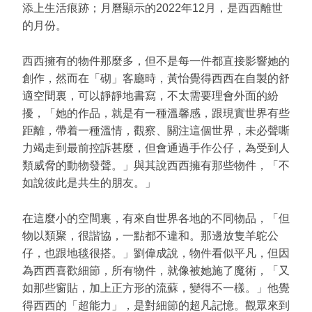
添上生活痕跡；月曆顯示的2022年12月，是西西離世
的月份。
西西擁有的物件那麼多，但不是每一件都直接影響她的
創作，然而在「砌」客廳時，黃怡覺得西西在自製的舒
適空間裏，可以靜靜地書寫，不太需要理會外面的紛
擾，「她的作品，就是有一種溫馨感，跟現實世界有些
距離，帶着一種溫情，觀察、關注這個世界，未必聲嘶
力竭走到最前控訴甚麼，但會通過手作公仔，為受到人
類威脅的動物發聲。」與其說西西擁有那些物件，「不
如說彼此是共生的朋友。」
在這麼小的空間裏，有來自世界各地的不同物品，「但
物以類聚，很諧協，一點都不違和。那邊放隻羊鴕公
仔，也跟地毯很搭。」劉偉成說，物件看似平凡，但因
為西西喜歡細節，所有物件，就像被她施了魔術，「又
如那些窗貼，加上正方形的流蘇，變得不一樣。」他覺
得西西的「超能力」，是對細節的超凡記憶。觀眾來到