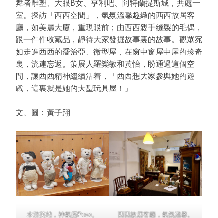
舞者雕塑、大眼B女、亨利吧、阿特蘭提斯城，共處一
室。探訪「西西空間」，氣氛溫馨趣緻的西西故居客
廳，如美麗大廈，重現眼前；由西西親手縫製的毛偶，
跟一件件收藏品，靜待大家發掘故事裏的故事。觀眾宛
如走進西西的喬治亞、微型屋，在窗中窗屋中屋的珍奇
裏，流連忘返。策展人羅樂敏和黃怡，盼通過這個空
間，讓西西精神繼續活着，「西西想大家參與她的遊
戲，這裏就是她的大型玩具屋！」
文、圖：黃子翔
水滸英雄，神氣擺Pose。
西西故居客廳，氣氛溫馨。