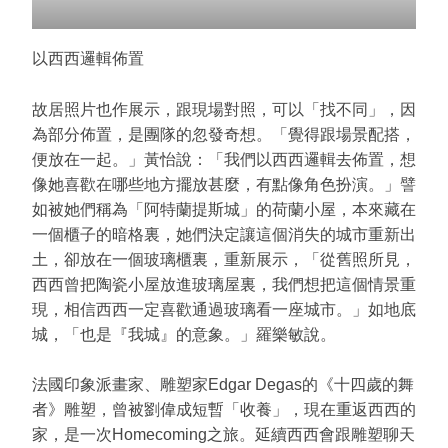
以西西邏輯佈置
故居照片也作展示，跟現場對照，可以「找不同」，因
為部分佈置，是團隊的忽發奇想。「覺得跟場景配搭，
便放在一起。」黃怡說：「我們以西西邏輯去佈置，想
像她喜歡在哪些地方擺放甚麼，有點像角色扮演。」譬
如被她們稱為「阿特蘭提斯城」的荷蘭小屋，本來藏在
一個櫃子的暗格裏，她們決定讓這個消失的城市重新出
土，卻放在一個玻璃櫃裏，重新展示，「從舊照所見，
西西曾把陶瓷小屋放進玻璃屋裏，我們想把這個情景重
現，相信西西一定喜歡通過玻璃看一座城市。」如地底
城，「也是『我城』的意象。」羅樂敏說。
法國印象派畫家、雕塑家Edgar Degas的《十四歲的舞
者》雕塑，曾被劉偉成短暫「收養」，現在重返西西的
家，是一次Homecoming之旅。延續西西會跟雕塑聊天