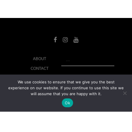
SEARCH
ABOUT
CONTACT
LIBRARY
We use cookies to ensure that we give you the best
experience on our website. If you continue to use this site we
MY ACCOUNT
will assume that you are happy with it.
PRIVACY POLICY
Ok
© Copyright 2026 美紙 , All rights reserved.
web design and
development
by
Ruppell Limited
Version No: 1.4.1