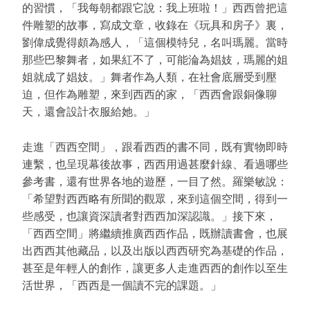
的習慣，「我每朝都跟它說：我上班啦！」西西曾把這
件雕塑的故事，寫成文章，收錄在《玩具和房子》裏，
劉偉成覺得頗為感人，「這個模特兒，名叫瑪麗。當時
那些巴黎舞者，如果紅不了，可能淪為娼妓，瑪麗的姐
姐就成了娼妓。」舞者作為人類，在社會底層受到壓
迫，但作為雕塑，來到西西的家，「西西會跟銅像聊
天，還會設計衣服給她。」
走進「西西空間」，跟看西西的書不同，既有實物即時
連繫，也呈現幕後故事，西西用過甚麼針線、看過哪些
參考書，還有世界各地的遊歷，一目了然。羅樂敏說：
「希望對西西略有所聞的觀眾，來到這個空間，得到一
些感受，也讓資深讀者對西西加深認識。」接下來，
「西西空間」將繼續推廣西西作品，既辦讀書會，也展
出西西其他藏品，以及出版以西西研究為基礎的作品，
甚至是年輕人的創作，讓更多人走進西西的創作以至生
活世界，「西西是一個讀不完的課題。」