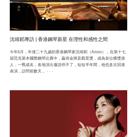
沈靖韜專訪 | 香港鋼琴新星 在理性和感性之間
今年6月，年僅二十九歲的香港鋼琴家沈靖韜（Aristo），在第十七
屆范克萊本國際鋼琴比賽中，贏得金牌及觀眾獎，成為首位獲獎港
人，一戰成名，各地演出邀請停不了，短短半年間，他也多次回港
表演，訪問前數天，
·
·
·