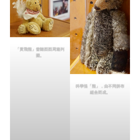
「黃飛熊」曾隨西西周遊列
國。
科學怪「熊」，由不同拼布
組合而成。